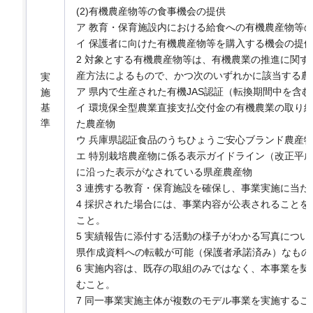
(2)有機農産物等の食事機会の提供
ア 教育・保育施設内における給食への有機農産物等
イ 保護者に向けた有機農産物等を購入する機会の提
2 対象とする有機農産物等は、有機農業の推進に関す
産方法によるもので、かつ次のいずれかに該当する農
実
ア 県内で生産された有機JAS認証（転換期間中を含
施
基
イ 環境保全型農業直接支払交付金の有機農業の取り
準
た農産物
ウ 兵庫県認証食品のうちひょうご安心ブランド農産
エ 特別栽培農産物に係る表示ガイドライン（改正平成19
に沿った表示がなされている県産農産物
3 連携する教育・保育施設を確保し、事業実施に当
4 採択された場合には、事業内容が公表されること
こと。
5 実績報告に添付する活動の様子がわかる写真につ
県作成資料への転載が可能（保護者承諾済み）なもの
6 実施内容は、既存の取組のみではなく、本事業を
むこと。
7 同一事業実施主体が複数のモデル事業を実施するこ