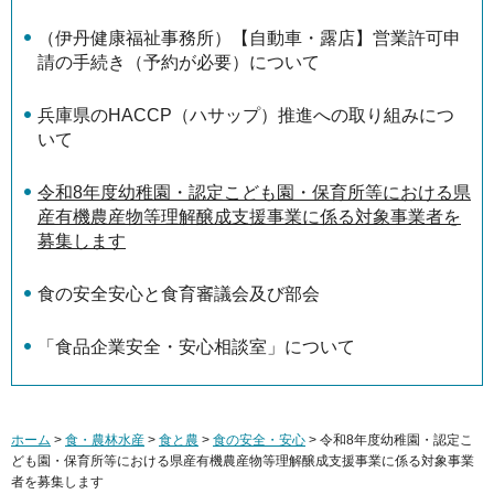
（伊丹健康福祉事務所）【自動車・露店】営業許可申
請の手続き（予約が必要）について
兵庫県のHACCP（ハサップ）推進への取り組みにつ
いて
令和8年度幼稚園・認定こども園・保育所等における県
産有機農産物等理解醸成支援事業に係る対象事業者を
募集します
食の安全安心と食育審議会及び部会
「食品企業安全・安心相談室」について
ホーム
>
食・農林水産
>
食と農
>
食の安全・安心
> 令和8年度幼稚園・認定こ
ども園・保育所等における県産有機農産物等理解醸成支援事業に係る対象事業
者を募集します