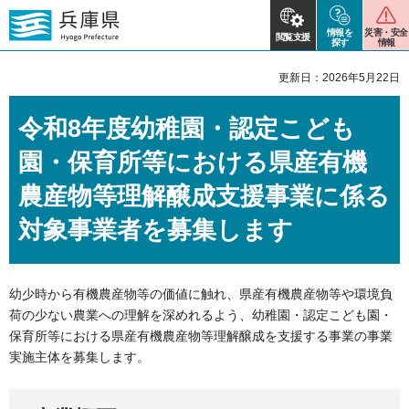
情報を
災害・安全
閲覧支援
探す
情報
更新日：2026年5月22日
令和8年度幼稚園・認定こども
園・保育所等における県産有機
農産物等理解醸成支援事業に係る
対象事業者を募集します
幼少時から有機農産物等の価値に触れ、県産有機農産物等や環境負
荷の少ない農業への理解を深めれるよう、幼稚園・認定こども園・
保育所等における県産有機農産物等理解醸成を支援する事業の事業
実施主体を募集します。