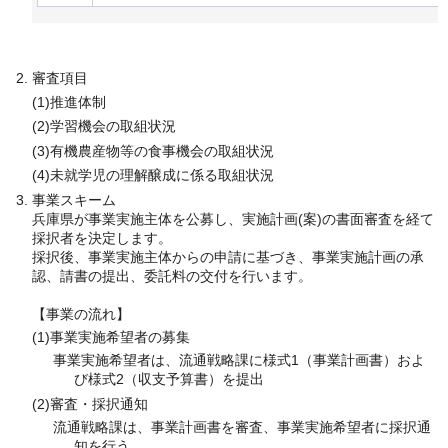
審査項目
(1)推進体制
(2)学習機会の取組状況
(3)有機農産物等の食事機会の取組状況
(4)未就学児の理解醸成に係る取組状況
事業スキーム
兵庫県が事業実施主体を公募し、実施計画(案)の書面審査を経て
採択者を決定します。
採択後、事業実施主体からの申請に基づき、事業実施計画の承
認、請書の提出、委託料の交付を行います。
【事業の流れ】
(1)事業実施希望者の募集
事業実施希望者は、流通戦略課に様式1（事業計画書）およ
び様式2（収支予算書）を提出
(2)審査・採択通知
流通戦略課は、事業計画書を審査、事業実施希望者に採択通
知を行う。