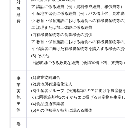
対
ア 講話に係る経費（例：資料作成経費、報償費等）
象
イ 産地学習会に係る経費（例：バス借上代、見本農
経
ウ 教育・保育施設における給食への有機農産物等の
費
エ 調理または加工体験に係る経費
(2)有機農産物等の食事機会の提供
ア 教育・保育施設における給食への有機農産物等の
イ 保護者に向けた有機農産物等を購入する機会の提
(3) その他
上記取組に係る必要な経費（会議室借上料、旅費等）
(1)農業協同組合
事
(2)農地所有適格化法人
業
(3)生産者グループ（実施基準2のアに掲げる農産物
実
施
くは同実施基準2のイからエに掲げる農産物を生産し
主
(4)食品流通事業者
体
(5)その他知事が特別に認める団体
委