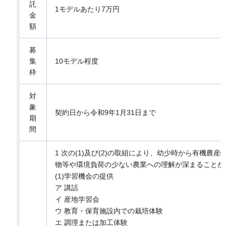
託
1モデルあたり7万円
金
額
募
集
10モデル程度
枠
対
象
契約日から令和9年1月31日まで
期
間
1 次の(1)及び(2)の取組により、幼少時から有機農
物等や環境負荷の少ない農業への理解が深まることが
(1)学習機会の提供
ア 講話
イ 産地学習会
ウ 教育・保育施設内での栽培体験
エ 調理または加工体験