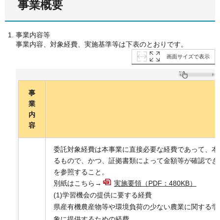
事業概要
事業内容等
事業内容、対象経費、実施基準等は下表のとおりです。
画面サイズで表示
事
業
内
容
委託対象経費は本事業に直接必要な経費であって、本
るもので、かつ、証拠書類によって金額等が確認でき
を参照すること。
別紙はこちら→
実施要領（PDF：480KB）
(1)学習機会の提供に要する経費
県産有機農産物等や環境負荷の少ない農業に関する学
象に提供するための経費