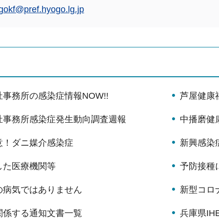
gokf@pref.hyogo.lg.jp
事務所の感染症情報NOW!!
芦屋健康
祉事務所感染症発生動向調査週報
中播磨健
意！ダニ媒介感染症
新興感染
した医療機関等
予防接種
の病気ではありません
新型コロ
関係する通知文書一覧
兵庫県IH