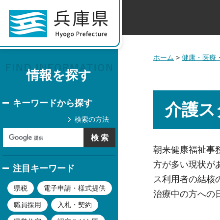
ホーム
>
健康・医療
情報を探す
キーワードから探す
介護ス
検索の方法
朝来健康福祉事
方が多い現状が
注目キーワード
ス利用者の結核
県税
電子申請・様式提供
治療中の方への
職員採用
入札・契約