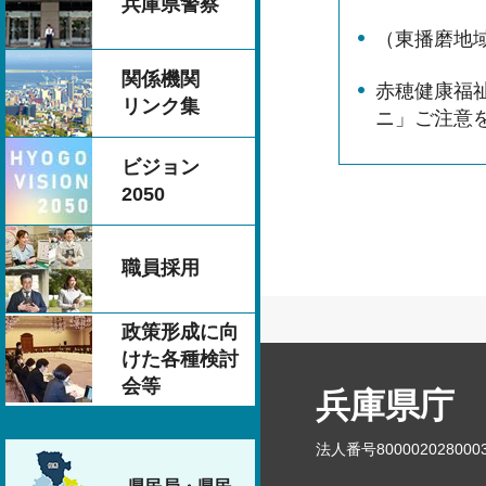
兵庫県警察
（東播磨地
関係機関
赤穂健康福
リンク集
ニ」ご注意
ビジョン
2050
職員採用
政策形成に向
けた各種検討
会等
兵庫県庁
法人番号800002028000