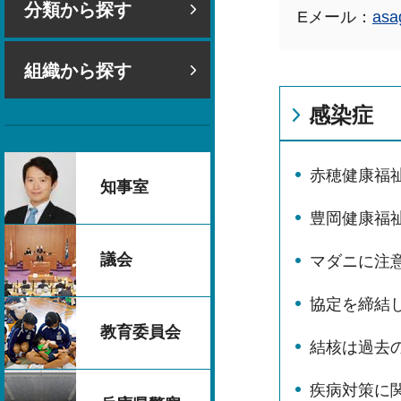
分類から探す
Eメール：
asa
組織から探す
感染症
赤穂健康福祉
知事室
豊岡健康福
議会
マダニに注
協定を締結
教育委員会
結核は過去
疾病対策に