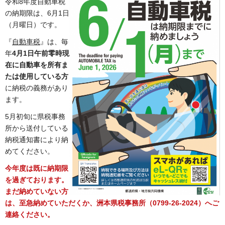
令和8年度自動車税
の納期限は、6月1日
（月曜日）です。
『
自動車税
』は、毎
年
4月1日午前零時現
在に自動車を所有ま
たは使用している方
に納税の義務があり
ます。
5月初旬に県税事務
所から送付している
納税通知書により納
めてください。
今年度は既に納期限
を過ぎております。
まだ納めていない方
は、至急納めていただくか、洲本県税事務所（0799-26-2024）へご
連絡ください。