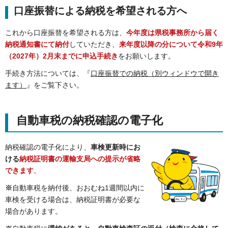
口座振替による納税を希望される方へ
これから口座振替を希望される方は、
今年度は県税事務所から届く
納税通知書にて納付
していただき、
来年度以降の分について令和9年
（2027年）2月末までに申込手続き
をお願いします。
手続き方法については、『
口座振替での納税（別ウィンドウで開き
ます）
』をご覧下さい。
自動車税の納税確認の電子化
納税確認の電子化により、
車検更新時にお
ける
納税証明書の運輸支局への提示が省略
できます
。
※
自動車税を納付後、おおむね1週間以内に
車検を受ける場合は、納税証明書が必要な
場合があります。