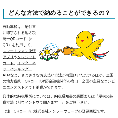
どんな方法で納めることができるの？
自動車税は、納付書
に印字される地方税
統一QRコード（eL-
QR）を利用して、
スマートフォン決済
アプリ
や
クレジット
カード
、
インターネ
ットバンキング・
ATM
など、さまざまなお支払い方法がお選びいただけるほか、全国
の地方税統一QRコード対応
金融機関等の窓口
、
全国の主要なコンビ
ニエンスストア
でも納税ができます。
具体的な納税場所については、納税通知書の裏面または『
県税の納
税方法（別ウィンドウで開きます）
』をご覧下さい。
（注）QRコードは株式会社デンソーウェーブの登録商標です。