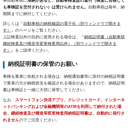
※
自動車税に
滞納があると、自動車検査証の返付（検査に合格して
も車検証を交付されない）は受けられません。
自動車税は毎年、納
期限までに納付してください。
詳しくは『
自動車税の納税確認の電子化（別ウィンドウで開きま
す）
』のページをご覧ください。
上記検査以外の目的に使用される場合は、『
納税証明書（自動車税
継続検査及び構造等変更検査用以外）（別ウィンドウで開きま
す）
』をご請求ください。
納税証明書の保管のお願い
車検を業者に依頼される場合は、納税通知書等に添付の納税証明書
で業者の方が納税状況を確認される場合がありますので、納税証明
書は車検証と一緒に大切に保管してください。
なお、
スマートフォン決済アプリ、クレジットカード、インターネ
ットバンキングおよび金融機関等のATMを利用して納付された場
合、継続検査及び構造等変更検査用納税証明書は、自動的に発行さ
れません
のでご注意ください。