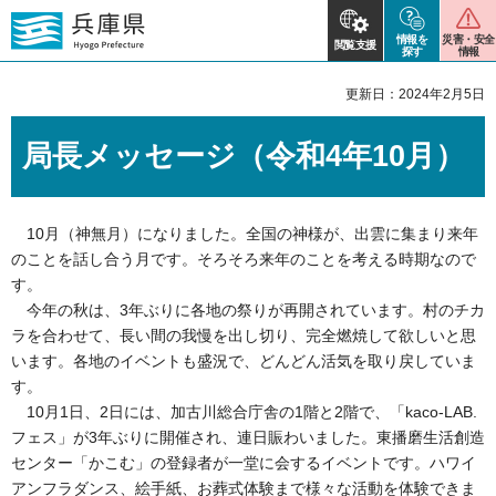
情報を
災害・安全
閲覧支援
探す
情報
更新日：2024年2月5日
局長メッセージ（令和4年10月）
10月（神無月）になりました。全国の神様が、出雲に集まり来年
のことを話し合う月です。そろそろ来年のことを考える時期なので
す。
今年の秋は、3年ぶりに各地の祭りが再開されています。村のチカ
ラを合わせて、長い間の我慢を出し切り、完全燃焼して欲しいと思
います。各地のイベントも盛況で、どんどん活気を取り戻していま
す。
10月1日、2日には、加古川総合庁舎の1階と2階で、「kaco-LAB.
フェス」が3年ぶりに開催され、連日賑わいました。東播磨生活創造
センター「かこむ」の登録者が一堂に会するイベントです。ハワイ
アンフラダンス、絵手紙、お葬式体験まで様々な活動を体験できま