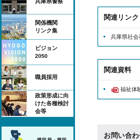
兵庫県警察
関連リンク
関係機関
リンク集
兵庫県社会
ビジョン
2050
関連資料
職員採用
福祉体験
政策形成に向
けた各種検討
会等
お問い合わ