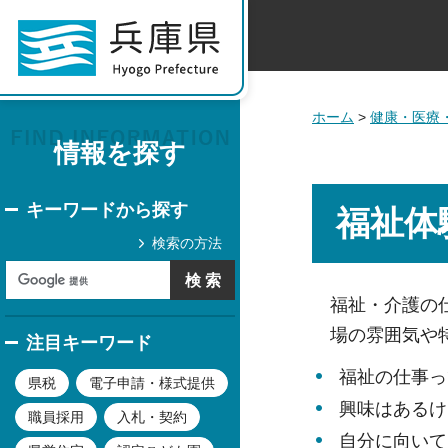
ホーム
>
健康・医療
情報を探す
キーワードから探す
福祉体
検索の方法
福祉・介護の
場の雰囲気や
注目キーワード
福祉の仕事っ
県税
電子申請・様式提供
興味はあるけ
職員採用
入札・契約
自分に向いて