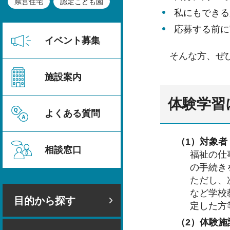
県営住宅
認定こども園
私にもできる
応募する前に
イベント募集
そんな方、ぜ
施設案内
体験学習
よくある質問
（1）対象者
相談窓口
福祉の仕
の手続き
ただし、
など学校
目的から探す
定した方
（2）体験施