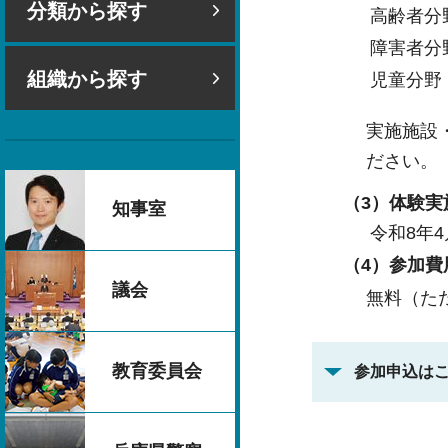
分類から探す
高齢者分
障害者分
組織から探す
児童分野
実施施設
ださい。
（3）体験実
知事室
令和8年4
（4）参加費
議会
無料（ただ
教育委員会
参加申込は