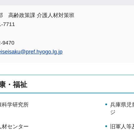
部 高齢政策課 介護人材対策班
-7711
-9470
eiseisaku@pref.hyogo.lg.jp
康・福祉
康科学研究所
兵庫県児
ジ
人材センター
旧軍人等