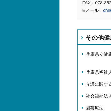
FAX：078-362
Eメール：
chii
その他健
兵庫県立健
兵庫県福祉
介護に関す
社会福祉法
園芸療法