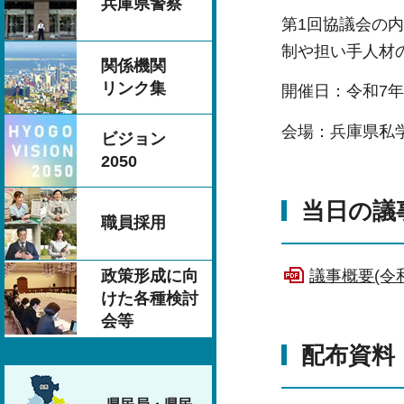
兵庫県警察
第1回協議会の
制や担い手人材
関係機関
リンク集
開催日：令和7年
会場：兵庫県私
ビジョン
2050
当日の議
職員採用
政策形成に向
議事概要(令和
けた各種検討
会等
配布資料