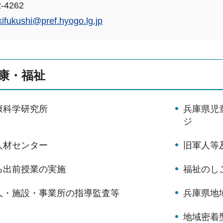
-4262
kifukushi@pref.hyogo.lg.jp
康・福祉
康科学研究所
兵庫県児
ジ
人材センター
旧軍人等
る出前授業の実施
福祉のし
人・施設・事業所の指導監査等
兵庫県地
地域密着