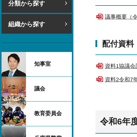
分類から探す
議事概要（令
組織から探す
配付資料
知事室
資料1協議会
資料2令和7
議会
教育委員会
令和6年