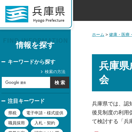
ホーム
>
健康・医療
情報を探す
キーワードから探す
兵庫県
検索の方法
会
注目キーワード
兵庫県では、認
後見制度の利用
県税
電子申請・様式提供
て検討する「兵
職員採用
入札・契約