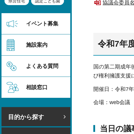
県営住宅
認定こども園
協議会委員名
イベント募集
令和7年
施設案内
よくある質問
国の第二期成年
び権利擁護支援
相談窓口
開催日：令和7年
会場：web会議
目的から探す
当日の議