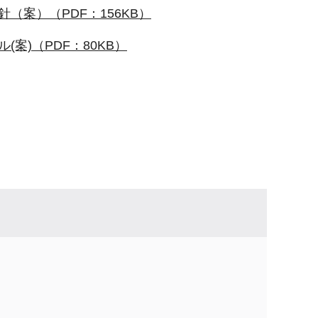
案）（PDF：156KB）
案)（PDF：80KB）