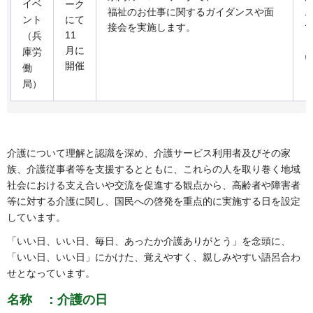
イベ
ーク
福祉のお仕事に関するガイダンスや面
ント
にて
接会を実施します。
11
（兵
月に
庫労
開催
働
局）
介護について理解と認識を深め、介護サービス利用者及びその家
族、介護従事者等を支援するとともに、これらの人を取り巻く地域
社会における支え合いや交流を促進する観点から、高齢者や障害者
等に対する介護に関し、国民への啓発を重点的に実施する日を設定
しています。
「いい日、いい日、毎日、あったか介護ありがとう」を念頭に、
「いい日、いい日」にかけた、覚えやすく、親しみやすい語呂合わ
せとなっています。
名称 ：介護の日