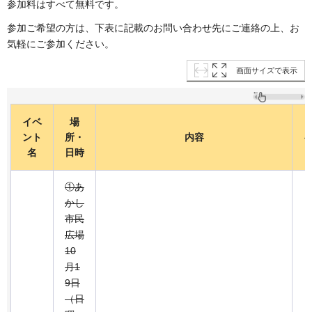
参加料はすべて無料です。
参加ご希望の方は、下表に記載のお問い合わせ先にご連絡の上、お
気軽にご参加ください。
画面サイズで表示
イベ
場
ント
所・
内容
名
日時
①あ
かし
市民
広場
10
月1
9日
（日