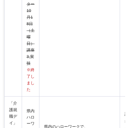
ター
10
月1
8日
（土
曜
日）
講座
3,実
技
※終
了し
まし
た
「介
護就
県内
職デ
ハロ
イ」
ーワ
県内のハローワークで、