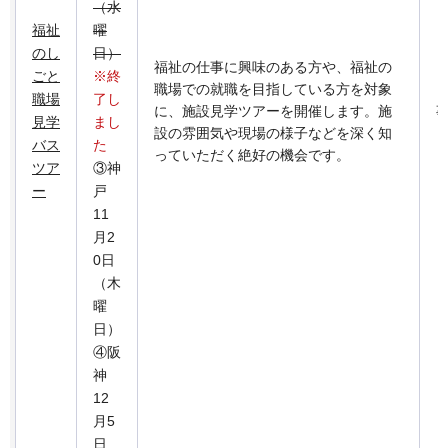
（水
福祉
曜
のし
日）
福祉の仕事に興味のある方や、福祉の
ごと
※終
職場での就職を目指している方を対象
職場
了し
に、施設見学ツアーを開催します。施
見学
まし
設の雰囲気や現場の様子などを深く知
バス
た
っていただく絶好の機会です。
ツア
③神
ー
戸
11
月2
0日
（木
曜
日）
④阪
神
12
月5
日