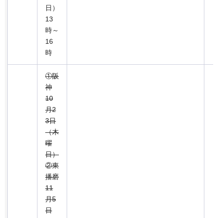
日）
13
時～
16
時
①阪
神
10
月2
3日
（木
曜
日）
②東
播磨
11
月5
日