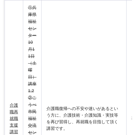
①兵
庫県
福祉
セン
ター
10
月1
1日
（土
曜
日）
講座
1,2
②こ
うべ
介護
介護職復帰への不安や迷いがあるとい
市民
職再
う方に、介護技術・介護知識・実技等
就職
福祉
を再び習得し、再就職を目指して頂く
支援
交流
講習です。
講習
セン