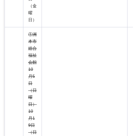
（金
曜
日）
①洲
本市
総合
福祉
会館
10
月5
日
（日
曜
日）
10
月1
9日
（日