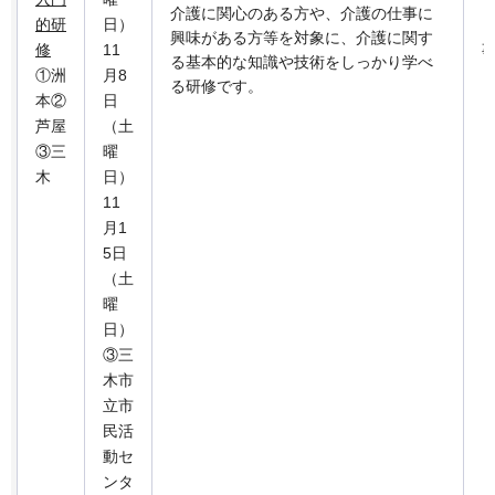
介護に関心のある方や、介護の仕事に
的研
日）
興味がある方等を対象に、介護に関す
修
11
る基本的な知識や技術をしっかり学べ
①洲
月8
る研修です。
本②
日
芦屋
（土
③三
曜
木
日）
11
月1
5日
（土
曜
日）
③三
木市
立市
民活
動セ
ンタ