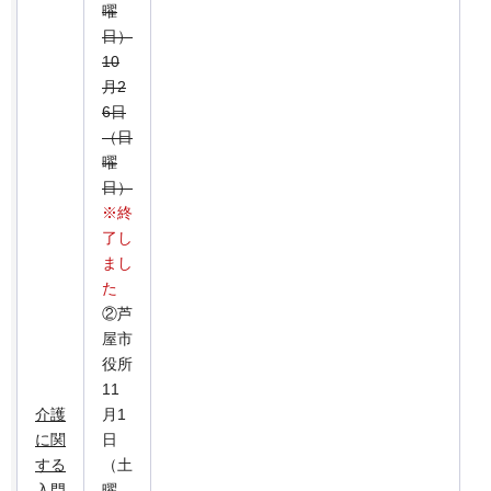
曜
日）
10
月2
6日
（日
曜
日）
※終
了し
まし
た
②芦
屋市
役所
11
介護
月1
に関
日
する
（土
入門
曜