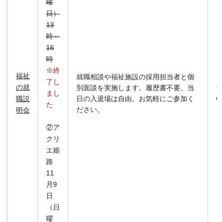
曜
日）
13
時～
16
時
※終
福祉
就職相談や福祉施設の採用担当者と個
了し
の就
別面談を実施します。履歴書不要、当
まし
職説
日の入退場は自由。お気軽にご参加く
O
た
ださい。
明会
②ア
クリ
エ姫
路
11
月9
日
（日
曜