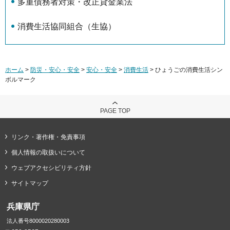
多重債務者対策・改正貸金業法
消費生活協同組合（生協）
ホーム
>
防災・安心・安全
>
安心・安全
>
消費生活
> ひょうごの消費生活シン
ボルマーク
PAGE TOP
リンク・著作権・免責事項
個人情報の取扱いについて
ウェブアクセシビリティ方針
サイトマップ
兵庫県庁
法人番号8000020280003