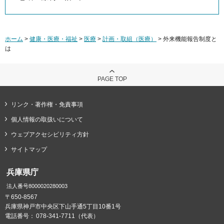
ホーム
>
健康・医療・福祉
>
医療
>
計画・取組（医療）
> 外来機能報告制度と
は
PAGE TOP
リンク・著作権・免責事項
個人情報の取扱いについて
ウェブアクセシビリティ方針
サイトマップ
兵庫県庁
法人番号8000020280003
〒650-8567
兵庫県神戸市中央区下山手通5丁目10番1号
電話番号：
078-341-7711（代表）