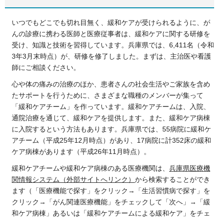
いつでもどこでも切れ目無く、緩和ケアが受けられるように、が
んの診療に携わる医師と医療従事者は、緩和ケアに関する研修を
受け、知識と技術を習得しています。兵庫県では、6,411名（令和
3年3月末時点）が、研修を修了しました。まずは、主治医や看護
師にご相談ください。
心や体の痛みの治療のほか、患者さんの社会生活やご家族を含め
たサポートを行うために、さまざまな職種のメンバーが集って
「緩和ケアチーム」を作っています。緩和ケアチームは、入院、
通院治療を通じて、緩和ケアを提供します。また、緩和ケア病棟
に入院するという方法もあります。兵庫県では、55病院に緩和ケ
アチーム（平成25年12月時点）があり、17病院に計352床の緩和
ケア病棟があります（平成26年11月時点）。
緩和ケアチームや緩和ケア病棟のある医療機関は、
兵庫県医療機
関情報システム（外部サイトへリンク）
から検索することができ
ます（「医療機能で探す」をクリック→「生活習慣病で探す」を
クリック→「がん関連医療機能」をチェックして「次へ」→「緩
和ケア病棟」あるいは「緩和ケアチームによる緩和ケア」をチェ