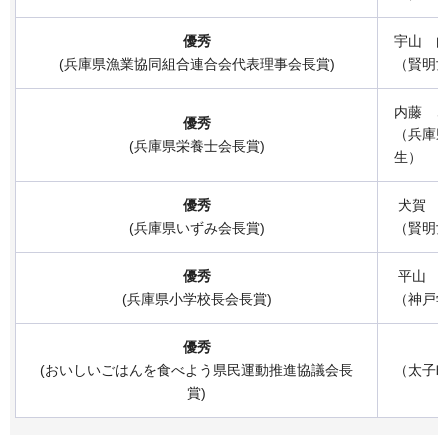
優秀
宇山 
(兵庫県漁業協同組合連合会代表理事会長賞)
（賢明
内藤 
優秀
（兵庫
(兵庫県栄養士会長賞)
生）
優秀
犬賀 
(兵庫県いずみ会長賞)
（賢明
優秀
平山 
(兵庫県小学校長会長賞)
（神戸学
優秀
(おいしいごはんを食べよう県民運動推進協議会長
（太子
賞)