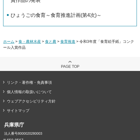
賞作品の発表
ひょうごの食育～食育推進計画(第4次)～
ホーム
>
食・農林水産
>
食と農
>
食育推進
> 令和3年度「食育絵手紙」コンク
ール入賞作品
PAGE TOP
リンク・著作権・免責事項
個人情報の取扱いについて
ウェブアクセシビリティ方針
サイトマップ
兵庫県庁
法人番号8000020280003