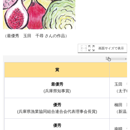
（最優秀 玉田 千尋 さんの作品）
画面サイズで表示
賞
最優秀
玉田 
(兵庫県知事賞)
（太子
優秀
楠田 
(兵庫県漁業協同組合連合会代表理事会長賞)
（新温
優秀
南晴 