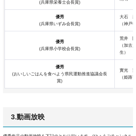
(兵庫県栄養士会長賞)
優秀
大石 
(兵庫県いずみ会長賞)
（神戸学
荒井 
優秀
（加古
(兵庫県小学校会長賞)
生）
優秀
實光 
(おいしいごはんを食べよう県民運動推進協議会長
（姫路
賞)
3.動画放映