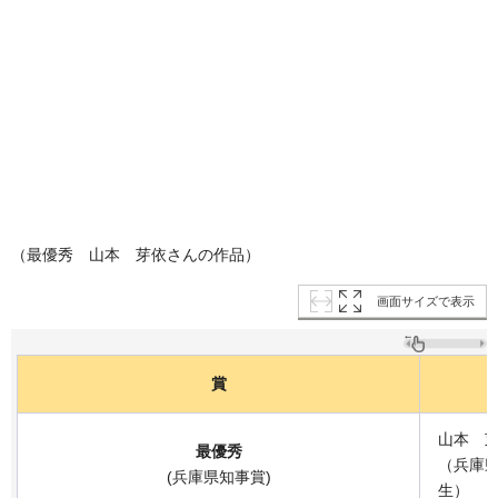
（最優秀 山本 芽依さんの作品）
画面サイズで表示
賞
山本 
最優秀
（兵庫
(兵庫県知事賞)
生）