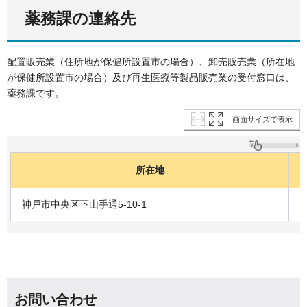
薬務課
の連絡先
配置販売業（住所地が保健所設置市の場合）、卸売販売業（所在地
が保健所設置市の場合）及び再生医療等製品販売業の受付窓口は、
薬務課です。
画面サイズで表示
所在地
神戸市中央区下山手通5-10-1
0
お問い合わせ