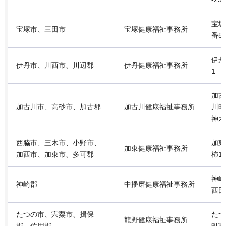
宝塚
宝塚市、三田市
宝塚健康福祉事務所
番5
伊丹
伊丹市、川西市、川辺郡
伊丹健康福祉事務所
1
加古
加古川市、高砂市、加古郡
加古川健康福祉事務所
川町
神木9
西脇市、三木市、小野市、
加東
加東健康福祉事務所
加西市、加東市、多可郡
柿10
神崎
神崎郡
中播磨健康福祉事務所
西田
たつの市、宍粟市、揖保
たつ
龍野健康福祉事務所