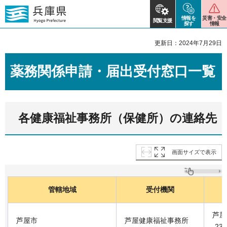
情報を
災害・安全
閲覧支援
探す
情報
更新日：2024年7月29日
薬務関係申請・届出受付窓口一覧
各健康福祉事務所（保健所）の連絡先
画面サイズで表示
管轄地域
受付機関
芦屋
芦屋市
芦屋健康福祉事務所
-23