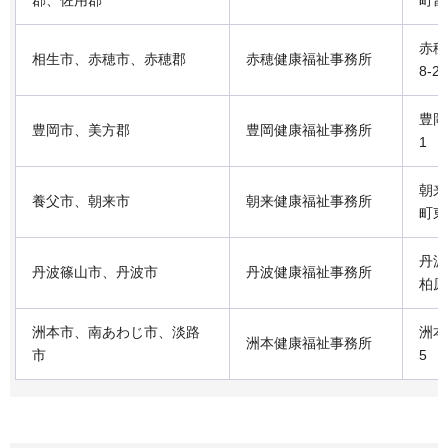
郡、佐用郡
町富永
赤穂
相生市、赤穂市、赤穂郡
赤穂健康福祉事務所
8-2
豊岡
豊岡市、美方郡
豊岡健康福祉事務所
1
朝来
養父市、朝来市
朝来健康福祉事務所
町東谷
丹波
丹波篠山市、丹波市
丹波健康福祉事務所
柏原
洲本市、南あわじ市、淡路
洲本
洲本健康福祉事務所
市
5