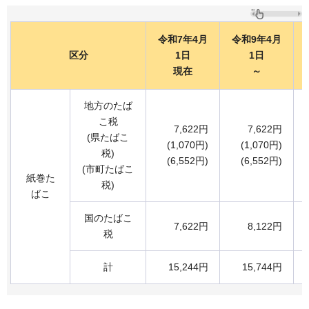
令和7年4月
令和9年4月
区分
1日
1日
現在
～
地方のたば
こ税
7,622円
7,622円
(県たばこ
(1,070円)
(1,070円)
税)
(6,552円)
(6,552円)
(市町たばこ
紙巻た
税)
ばこ
国のたばこ
7,622円
8,122円
税
計
15,244円
15,744円