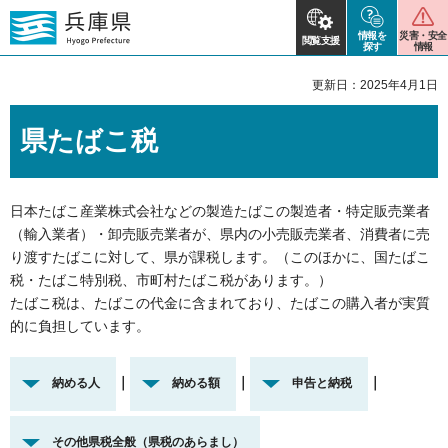
情報を
災害・安全
閲覧支援
探す
情報
更新日：2025年4月1日
県たばこ税
日本たばこ産業株式会社などの製造たばこの製造者・特定販売業者
（輸入業者）・卸売販売業者が、県内の小売販売業者、消費者に売
り渡すたばこに対して、県が課税します。（このほかに、国たばこ
税・たばこ特別税、市町村たばこ税があります。）
たばこ税は、たばこの代金に含まれており、たばこの購入者が実質
的に負担しています。
｜
｜
｜
納める人
納める額
申告と納税
その他県税全般（県税のあらまし）