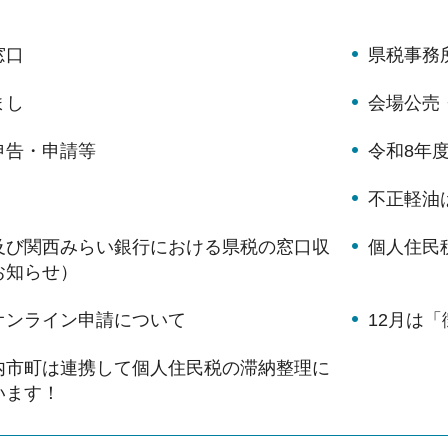
窓口
県税事務
まし
会場公売
申告・申請等
令和8年
不正軽油
及び関西みらい銀行における県税の窓口収
個人住民
お知らせ）
オンライン申請について
12月は
内市町は連携して個人住民税の滞納整理に
います！