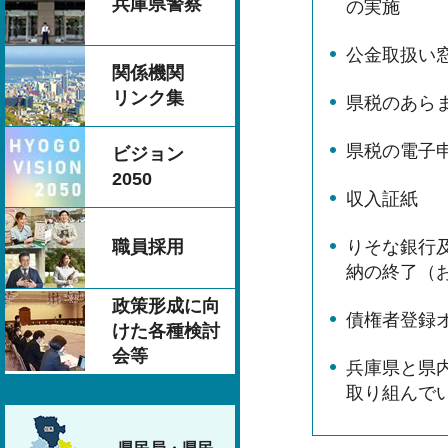
兵庫県警察
の実施
公金取扱い
関係機関
リンク集
県税のあら
県税の電子
ビジョン
2050
収入証紙
りそな銀行
職員採用
納の終了（
政策形成に向
債権者登録
けた各種検討
会等
兵庫県と県
取り組んで