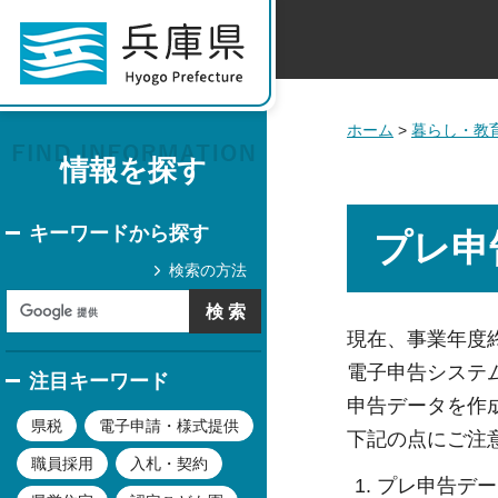
ホーム
>
暮らし・教
情報を探す
キーワードから探す
プレ申
検索の方法
現在、事業年度
電子申告システ
注目キーワード
申告データを作
県税
電子申請・様式提供
下記の点にご注
職員採用
入札・契約
プレ申告デー