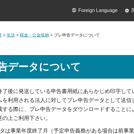
Foreign Language
育
>
生活
>
税金・公金収納
> プレ申告データについて
告データについて
終了後に発送している申告書用紙にあらかじめ印字して
ムを利用される法人に対してプレ申告データとして送信
成する際に、プレ申告データをダウンロードすることに
意の上ご利用下さい。
タは事業年度終了月（予定申告義務がある場合は前事業