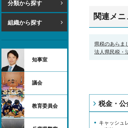
分類から探す
関連メニ
組織から探す
県税のあらま
法人県民税・
知事室
議会
税金・公
教育委員会
キャッシュ