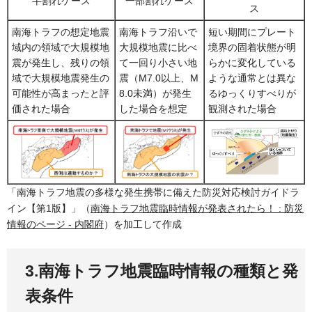
半割れケース
一部割れケース
ス
南海トラフの想定地震
南海トラフ沿いで
短い期間にプレート
域内の領域で大規模地
大規模地震に比べ
境界の固着状態が明
震が発生し、残りの領
て一回り小さい地
らかに変化している
域で大規模地震発生の
震（M7.0以上、M
ような通常とは異な
可能性が高まったと評
8.0未満）が発生
るゆっくりすべりが
価された場合
した場合を想定
観測された場合
「南海トラフ地震の多様な発生携帯に備えた防災対応検討ガイドラ
イン【第1版】」（
南海トラフ地震臨時情報が発表されたら！ : 防災
情報のページ - 内閣府
）を加工して作成
3.南海トラフ地震臨時情報の種類と発
表条件