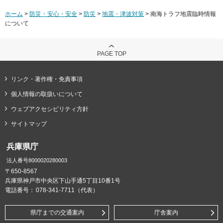
ホーム
>
防災・安心・安全
>
防災
>
地震・津波対策
> 南海トラフ地震臨時情報
について
PAGE TOP
リンク・著作権・免責事項
個人情報の取扱いについて
ウェブアクセシビリティ方針
サイトマップ
兵庫県庁
法人番号8000020280003
〒650-8567
兵庫県神戸市中央区下山手通5丁目10番1号
電話番号：
078-341-7711（代表）
県庁までの交通案内
庁舎案内