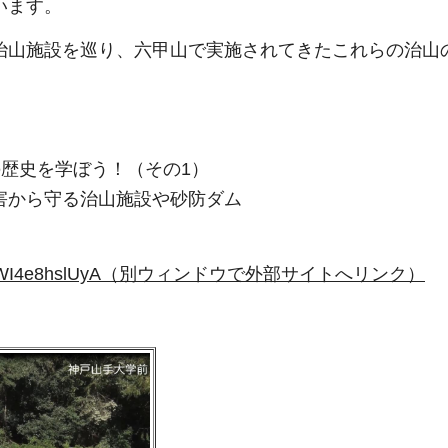
います。
治山施設を巡り、六甲山で実施されてきたこれらの治山
の歴史を学ぼう！（その1）
害から守る治山施設や砂防ダム
tu.be/WI4e8hslUyA（別ウィンドウで外部サイトへリンク）