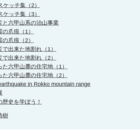
スケッチ集（2）
スケッチ集（3）
災と六甲山系の治山事業
震の爪痕（1）
震の爪痕（2）
災で出来た地割れ（1）
災で出来た地割れ（2）
った六甲山麓の住宅地（1）
った六甲山麓の住宅地（2）
 earthquake in Rokko mountain range
展
の歴史を学ぼう！
植樹