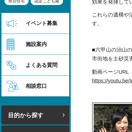
県営住宅
認定こども園
効果を発揮して
これらの遺構や
イベント募集
す。
施設案内
■六甲山の治山
市街地を土砂災
よくある質問
動画ページURL
https://you
相談窓口
目的から探す