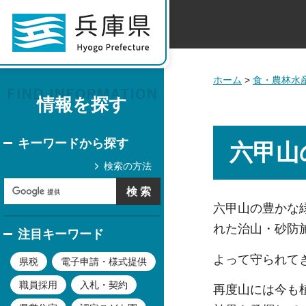
ホーム
>
食・農林水
情報を探す
キーワードから探す
六甲山
検索の方法
六甲山の豊かな
れた治山・砂防
注目キーワード
よって守られて
県税
電子申請・様式提供
職員採用
入札・契約
再度山には今も