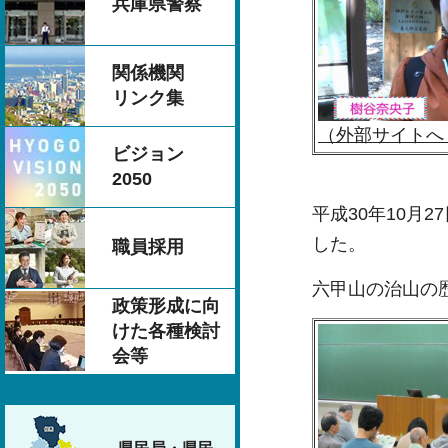
兵庫県警察
関係機関
リンク集
（外部サイトへ
ビジョン
2050
平成30年10月
した。
職員採用
六甲山の治山の
政策形成に向
けた各種検討
会等