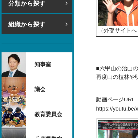
分類から探す
組織から探す
（外部サイトへ
知事室
■六甲山の治山
再度山の植林や
議会
動画ページUR
https://yo
教育委員会