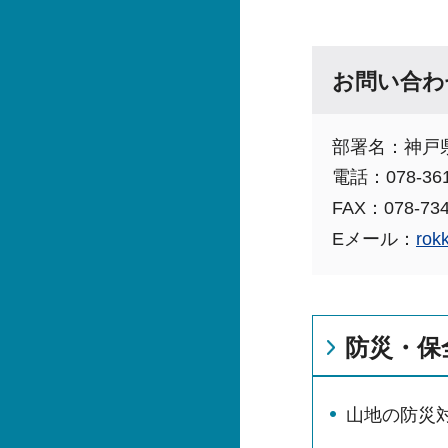
お問い合わ
部署名：神戸
電話：078-361
FAX：078-734
Eメール：
rok
防災・保
山地の防災