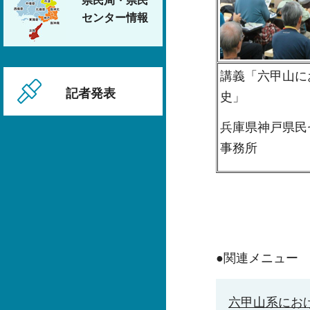
県民局・県民
センター情報
講義「六甲山に
記者発表
史」
兵庫県神戸県民
事務所
●関連メニュー
六甲山系にお