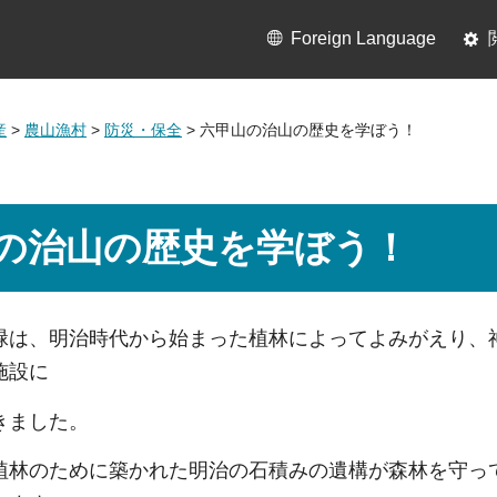
Foreign Language
産
>
農山漁村
>
防災・保全
> 六甲山の治山の歴史を学ぼう！
の治山の歴史を学ぼう！
緑は、明治時代から始まった植林によってよみがえり、
施設に
きました。
植林のために築かれた明治の石積みの遺構が森林を守っ