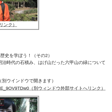
リンク）
の歴史を学ぼう！（その2）
明治時代の石積み、はげ山だった六甲山の緑について
L（別ウインドウで開きます）
utu.be/xE_9OV9TDw0（別ウィンドウ外部サイトへリンク）