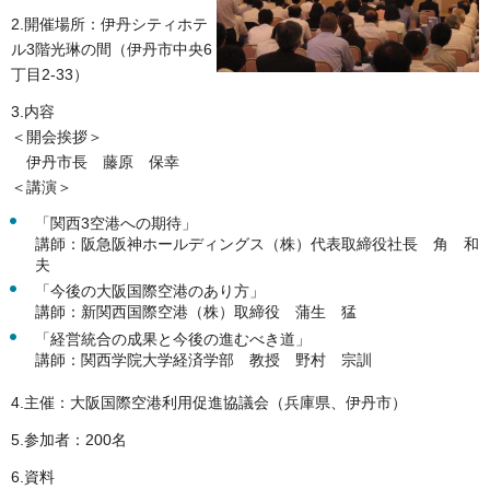
2.開催場所：伊丹シティホテ
ル3階光琳の間（伊丹市中央6
丁目2-33）
3.内容
＜開会挨拶＞
伊丹市長 藤原 保幸
＜講演＞
「関西3空港への期待」
講師：阪急阪神ホールディングス（株）代表取締役社長 角 和
夫
「今後の大阪国際空港のあり方」
講師：新関西国際空港（株）取締役 蒲生 猛
「経営統合の成果と今後の進むべき道」
講師：関西学院大学経済学部 教授 野村 宗訓
4.主催：大阪国際空港利用促進協議会（兵庫県、伊丹市）
5.参加者：200名
6.資料