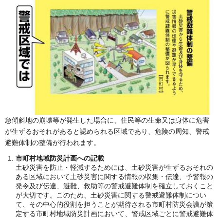
急傾斜地の崩壊等が発生した場合に、住民等の生命又は身体に危害
が生ずるおそれがあると認められる区域であり、危険の周知、警戒
避難体制の整備が行われます。
市町村地域防災計画への記載
土砂災害を防止・軽減するためには、土砂災害が生ずるおそれの
ある区域において土砂災害に関する情報の収集・伝達、予警報の
発令及び伝達、避難、救助等の警戒避難体制を確立しておくこと
が大切です。このため、土砂災害に関する警戒避難体制につい
て、その中心的役割を担うことが期待される市町村防災会議が策
定する市町村地域防災計画において、警戒区域ごとに警戒避難体