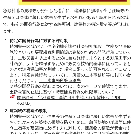
急傾斜地の崩壊等が発生した場合に、建築物に損壊が生じ住民等の
生命又は身体に著しい危害が生ずるおそれがあると認められる区域
で、特定の開発行為に対する許可制、建築物の構造規制等が行われ
ます。
特定の開発行為に対する許可制
特別警戒区域では、住宅宅地分譲や社会福祉施設、学校及び医療
施設といった要配慮者利用施設の建築のための開発行為について
は、土砂災害を防止するために自ら施行しようとする対策工事の
計画が、安全を確保するために必要な技術的基準に従っているも
のと都道府県知事が判断した場合に限って許可されることになり
ます。特定開発行為については、所管の土木事務所等にお問い合
わせください。
→土木事務所等連絡先
※特定開発行為の詳細については、次のページで確認できます。
土砂災害防止法に基づく特定開発行為の制限等について
開発許可、宅地造成工事許可を申請される皆様へ（PDF：
463KB）
建築物の構造の規制
特別警戒区域では、住民等の生命又は身体に著しい危害が生ずる
おそれがある建築物の損壊を防ぐために、急傾斜地の崩壊等に伴
う土石等が建築物に及ぼす力に対して、建築物の構造が安全なも
のとなるように、居室を有する建築物については建築確認の制度