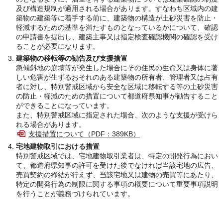
及び構造規制が適用される場合があります。すなわち区域内の建
築物の建築等に着手する前に、建築物の構造が土砂災害を防止・
軽減するための基準を満たすものとなっているかについて、確認
の申請書を提出し、建築主事又は指定検査確認機関の確認を受け
ることが必要になります。
建築物の移転等の勧告及び支援措置
急傾斜地の崩壊等が発生した場合にその住民の生命又は身体に著
しい危害が生ずるおそれのある建築物の所有者、管理者又は占有
者に対し、特別警戒区域から安全な区域に移転する等の土砂災害
の防止・軽減のための措置について都道府県知事が勧告すること
ができることになっています。
また、特別警戒区域に指定された場合、次のような支援が受けら
れる場合があります。
支援措置について（PDF：389KB）
宅地建物取引における措置
特別警戒区域では、宅地建物取引業者は、特定の開発行為におい
て、都道府県知事の許可を受けた後でなければ当該宅地の広告、
売買契約の締結が行えず、当該宅地又は建物の売買等にあたり、
特定の開発行為の制限に関する事項の概要について重要事項説明
を行うことが義務づけられています。