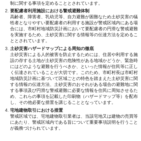
制に関する事項を定めることとされています。
要配慮者利用施設における警戒避難体制
高齢者、障害者、乳幼児等、自力避難が困難なため土砂災害の犠
牲者となりやすい要配慮者の利用する施設が警戒区域内にある場
合には、市町村地域防災計画において要配慮者の円滑な警戒避難
を実施するため、土砂災害に関する情報等の伝達方法を定めるこ
ととされています。
土砂災害ハザードマップによる周知の徹底
土砂災害による人的被害を防止するためには、住居や利用する施
設の存する土地が土砂災害の危険性がある地域かどうか、緊急時
にはどのような避難を行うべきか、といった情報が住民等に正し
く伝達されていることが大切です。このため、市町村長は市町村
地域防災計画に基づいて区域ごとの特色を踏まえた土砂災害に関
する情報の伝達方法、土砂災害のおそれがある場合の避難地に関
する事項及び円滑な警戒避難に必要な情報を住民に周知させるた
め、これらの事項を記載した印刷物（ハザードマップ等）を配布
し、その他必要な措置を講じることとなっています。
宅地建物取引における措置
警戒区域では、宅地建物取引業者は、当該宅地又は建物の売買等
にあたり、警戒区域内である旨について重要事項説明を行うこと
が義務づけられています。