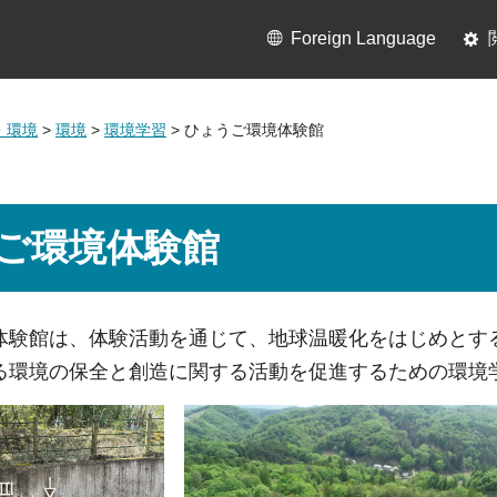
Foreign Language
・環境
>
環境
>
環境学習
> ひょうご環境体験館
ご環境体験館
体験館は、体験活動を通じて、地球温暖化をはじめとす
る環境の保全と創造に関する活動を促進するための環境