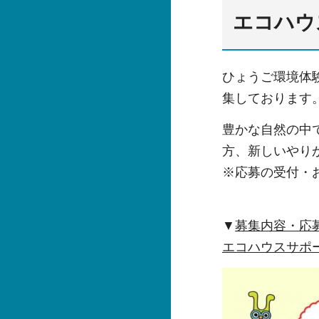
エコハウ
ひょうご環境体
集しております
豊かな自然の中
方、新しいやり
※応募の受付・
▼
募集内容・応
エコハウスサポ