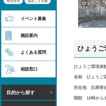
県営住宅
認定こども園
イベント募集
施設案内
ひょうご
よくある質問
ひょうご環境体
相談窓口
名称 ひょうご
所在地 兵庫県佐
目的から探す
開館 10時から