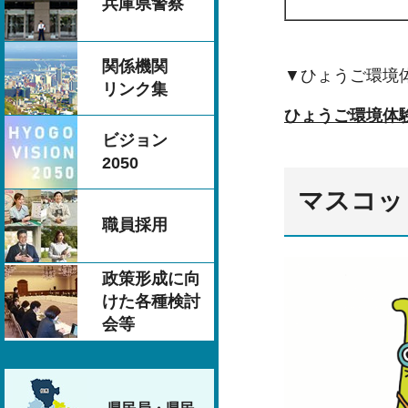
兵庫県警察
関係機関
▼ひょうご環境
リンク集
ひょうご環境体
ビジョン
2050
マスコッ
職員採用
政策形成に向
けた各種検討
会等