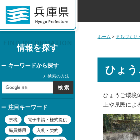
ホーム
>
まちづくり
情報を探す
キーワードから探す
ひょう
検索の方法
ひょうご環境
上や県民によ
注目キーワード
県税
電子申請・様式提供
職員採用
入札・契約