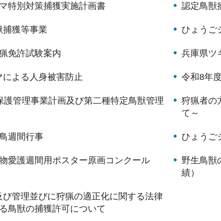
クマ特別対策捕獲実施計画書
認定鳥獣
獣捕獲等事業
ひょうご
狩猟免許試験案内
兵庫県ツ
マによる人身被害防止
令和8年
獣保護管理事業計画及び第二種特定鳥獣管理
狩猟者の
て～
愛鳥週間行事
ひょうご
動物愛護週間用ポスター原画コンクール
野生鳥獣
績）
及び管理並びに狩猟の適正化に関する法律
ける鳥獣の捕獲許可について