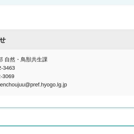
せ
部 自然・鳥獣共生課
-3463
-3069
choujuu@pref.hyogo.lg.jp