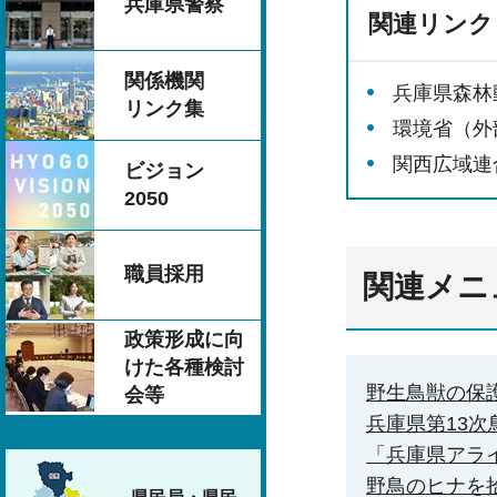
兵庫県警察
関連リンク
関係機関
兵庫県森林
リンク集
環境省（外
関西広域連
ビジョン
2050
職員採用
関連メニ
政策形成に向
けた各種検討
野生鳥獣の保
会等
兵庫県第13
「兵庫県アラ
野鳥のヒナを