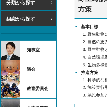
分類から探す
方策
組織から探す
基本目標
野生動物
自然の恵
野生動物
知事室
自然環境
生物多様
議会
推進方策
科学的な
施策実行
教育委員会
県民参加