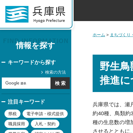
ホーム
>
まちづくり
情報を探す
キーワードから探す
野生鳥
検索の方法
推進に
注目キーワード
兵庫県では、瀬
約40種、鳥類
県税
電子申請・様式提供
種の生息数の増
職員採用
入札・契約
させるとともに