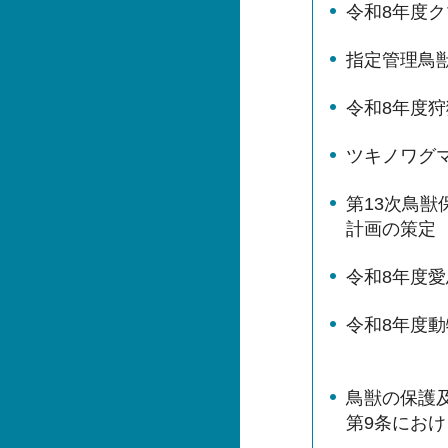
令和8年度
指定管理鳥
令和8年度
ツキノワグ
第13次鳥
計画の策定
令和8年度
令和8年度
鳥獣の保護
第9条にお