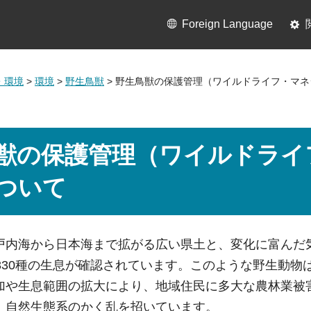
Foreign Language
・環境
>
環境
>
野生鳥獣
> 野生鳥獣の保護管理（ワイルドライフ・マ
獣の保護管理（ワイルドライ
ついて
戸内海から日本海まで拡がる広い県土と、変化に富んだ
約330種の生息が確認されています。このような野生動
加や生息範囲の拡大により、地域住民に多大な農林業被
、自然生態系のかく乱を招いています。