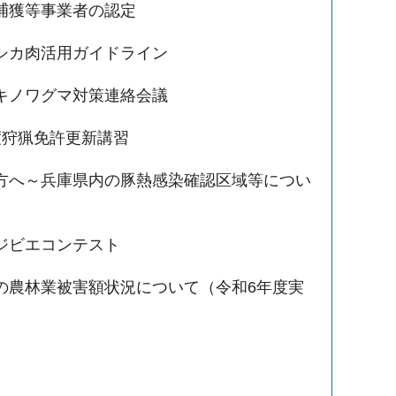
捕獲等事業者の認定
シカ肉活用ガイドライン
キノワグマ対策連絡会議
度狩猟免許更新講習
方へ～兵庫県内の豚熱感染確認区域等につい
ジビエコンテスト
の農林業被害額状況について（令和6年度実