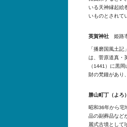
いる天神縁起絵
いものとされて
英賀神社
姫路市
「播磨国風土記
は、菅原道真・
（1441）に
財の梵鐘があり、
勝山町丁（よろ
昭和36年から
品の副葬品など
麗式古墳として