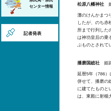
県民局・県民
松原八幡神社
センター情報
灘のけんかまつ
したが、のち赤
所まで行列した
記者発表
は神功皇后の乗
ぶものとされて
播磨国総社
姫路
延暦5年（786
併せて、播磨の
に建てたものと
は、東殿に射楯