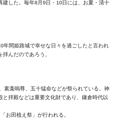
建した。毎年8月9日・10日には、お夏・清十
10年間姫路城で幸せな日々を過ごしたと言われ
を拝んだのであろう。
れ、素戔嗚尊、五十猛命などが祭られている。神
殿と拝殿などは重要文化財であり、鎌倉時代以
「お田植え祭」が行われる。