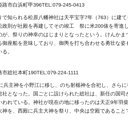
姫路市白浜町甲396TEL:079-245-0413
りで知られる松原八幡神社は天平宝字7年（763）に建
松政則が社殿を再建してその竣工 祭に米200俵を寄進
のが、祭りの神幸のはじまりとなったという。けんかまつり
る御座船を意味しており、御輿を打ち合わせる勇壮な姿
いる。
市総社本町190TEL:079-224-1111
）に兵主神を小野江に移し、のち射楯神を合祀し、さらに養
総社となった。国ごとに設けられた総社は、新任の国司
いわれている。神社が現在の地に移ったのは天正9年羽
大神を、西殿に兵主大神を祭り、中央は空殿であること