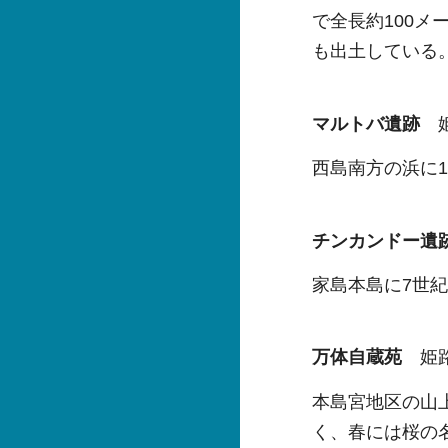
で全長約100メ
も出土している
マルトバ遺跡
西島南方の浜に
チンカンドー
家島本島に7世
万体自蔵苑
姫
本島宮地区の山
く、春には桜の