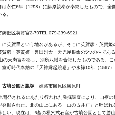
巻は永仁6年（1298）に藤原親泰が奉納したもので、全
いる。
飾磨区英賀宮2-70TEL:079-239-6921
」に英賀里という地名があるが、そこに英賀彦・英賀姫
英賀彦・英賀姫・誉田別命・天児屋根命の5つの柱であ
黒岡山の天満宮を移し、別所八幡を合祀したものである。
室町時代奉納の「天神縁起絵巻」や永禄10年（1567
）古墳公園と瓢塚
姫路市勝原区勝原町
宅地開発されるにあたり行われた発掘調査により、山裾
が発掘された。北の山上にある「山の古井戸」と呼ばれ
珍しい。現在は、6基の横穴式石室が古墳公園として勝