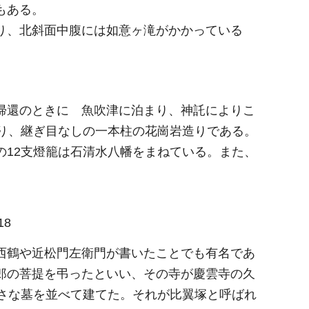
もある。
り、北斜面中腹には如意ヶ滝がかかっている
帰還のときに 魚吹津に泊まり、神託によりこ
あり、継ぎ目なしの一本柱の花崗岩造りである。
の12支燈籠は石清水八幡をまねている。また、
18
西鶴や近松門左衛門が書いたことでも有名であ
郎の菩提を弔ったといい、その寺が慶雲寺の久
小さな墓を並べて建てた。それが比翼塚と呼ばれ