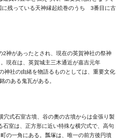
国に残っている天神縁起絵巻のうち 3番目に古
の2神があったとされ、現在の英賀神社の祭神
る。現在は、英賀城主三木通近が嘉吉元年
この神社の由緒を物語るものとしては、重要文化
）銘のある鬼瓦がある。
の横穴式石室古墳、谷の奧の古墳からは金張り製
る石室は、正方形に近い特殊な横穴式で、高句
山町の一角にある。瓢塚は、唯一の前方後円墳