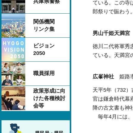
兵庫県警察
ている。この寺
郎祭りで賑わう
関係機関
リンク集
男山千姫天満
ビジョン
徳川二代将軍秀
2050
ている。天満宮
職員採用
広峯神社
姫路市
天平5年（73
政策形成に向
けた各種検討
官は鎌倉時代幕
会等
降の古文書も神
毎年4月には、