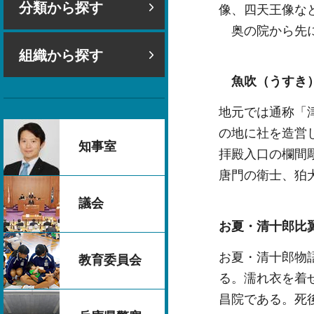
分類から探す
像、四天王像な
奥の院から先に
組織から探す
魚吹（うす
地元では通称「
の地に社を造営
知事室
拝殿入口の欄間
唐門の衛士、狛
議会
お夏・清十郎比
お夏・清十郎物
教育委員会
る。濡れ衣を着
昌院である。死