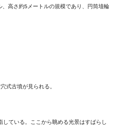
トル、高さ約5メートルの規模であり、円筒埴輪
横穴式古墳が見られる。
詣している。ここから眺める光景はすばらし