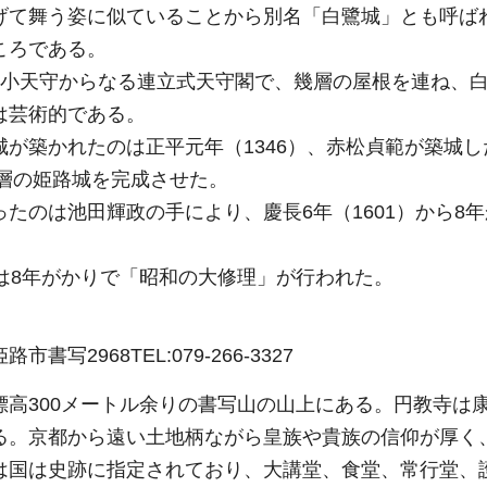
げて舞う姿に似ていることから別名「白鷺城」とも呼ば
ころである。
小天守からなる連立式天守閣で、幾層の屋根を連ね、白
は芸術的である。
が築かれたのは正平元年（1346）、赤松貞範が築城し
三層の姫路城を完成させた。
たのは池田輝政の手により、慶長6年（1601）から8
は8年がかりで「昭和の大修理」が行われた。
姫路市書写2968TEL:079-266-3327
高300メートル余りの書写山の山上にある。円教寺は康
る。京都から遠い土地柄ながら皇族や貴族の信仰が厚く
は国は史跡に指定されており、大講堂、食堂、常行堂、