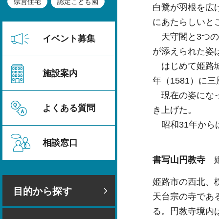
県営住宅
認定こども園
白鷺が羽根を広
にあたらしいと
天守閣と3つの
イベント募集
が添えられた姿
はじめて姫路城
施設案内
年（1581）に
現在の姿になっ
よくある質問
き上げた。
昭和31年から
相談窓口
書写山円教寺
姫路市の西北、標
目的から探す
天台宗の寺であ
る。円教寺境内