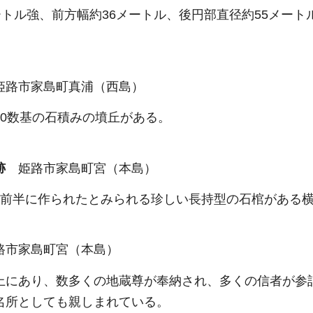
ートル強、前方幅約36メートル、後円部直径約55メー
。
姫路市家島町真浦（西島）
10数基の石積みの墳丘がある。
遺跡
姫路市家島町宮（本島）
紀前半に作られたとみられる珍しい長持型の石棺がある
路市家島町宮（本島）
上にあり、数多くの地蔵尊が奉納され、多くの信者が参
名所としても親しまれている。