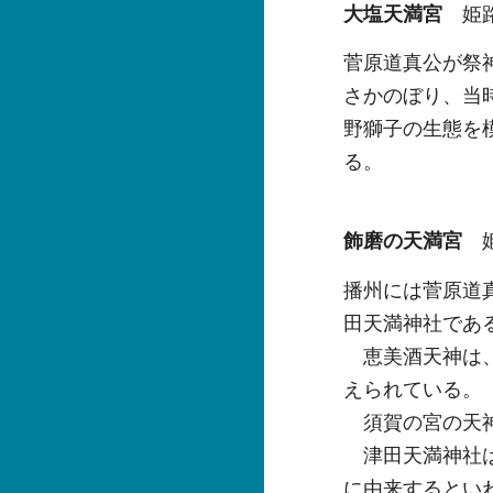
大塩天満宮
姫路
菅原道真公が祭
さかのぼり、当
野獅子の生態を
る。
飾磨の天満宮
播州には菅原道
田天満神社であ
恵美酒天神は、
えられている。
須賀の宮の天神
津田天満神社は
に由来するとい