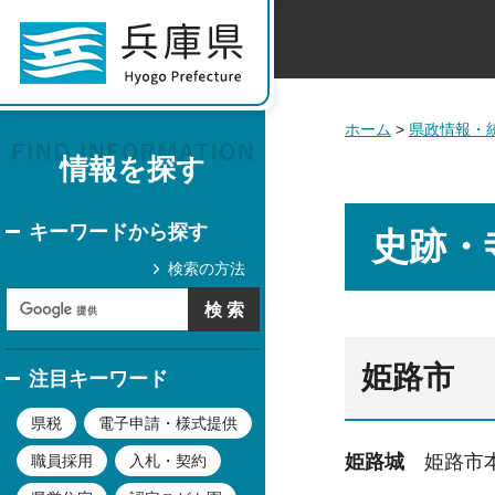
ホーム
>
県政情報・
情報を探す
キーワードから探す
史跡・
検索の方法
姫路市
注目キーワード
県税
電子申請・様式提供
姫路城
姫路市本町
職員採用
入札・契約