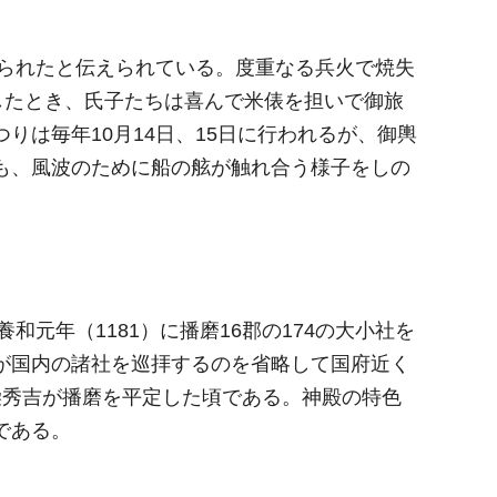
てられたと伝えられている。度重なる兵火で焼失
したとき、氏子たちは喜んで米俵を担いで御旅
は毎年10月14日、15日に行われるが、御輿
も、風波のために船の舷が触れ合う様子をしの
和元年（1181）に播磨16郡の174の大小社を
が国内の諸社を巡拝するのを省略して国府近く
柴秀吉が播磨を平定した頃である。神殿の特色
である。