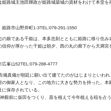
は姫路城主池田輝政が姫路城築城の資材をわけて本堂を再
。
宮
姫路市山野井町1-3TEL:079-291-1550
忠の娘である千姫は、本多忠刻とともに姫路に移り住み
の信仰が厚かった千姫は朝夕、西の丸の廊下から天満宮
広峯山52TEL:079-288-4777
2）吉備真備が朝廷に願い出て建てたのがはじまりといわ
府の御家人となり、この地方に大きな勢力を持った。本
社に保存されている。
神殿前に仮田をつくり、苗を植えて今年植える稲を占う