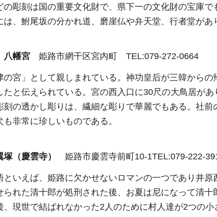
どの彫刻は国の重要文化財で、県下一の文化財の宝庫で
は、鮒尾坂の分かれ道、磨崖仏や弁天堂、行者堂があ
き）八幡宮
姫路市網干区宮内町 TEL:079-272-0664
津の宮」として親しまれている。神功皇后が三韓からの
したと伝えられている。宮の西入口に30尺の大鳥居が
彫刻の透かし彫りは、繊細な彫りで華麗でもある。社前
犬も非常に珍しいものである。
翼塚（慶雲寺）
姫路市慶雲寺前町10-1TEL:079-222-39
語といえば、姫路に欠かせないロマンの一つであり井原
せられた清十郎が処刑された後、お夏は尼になって清十
後、現世で結ばれなかった2人のために村人達が2つの