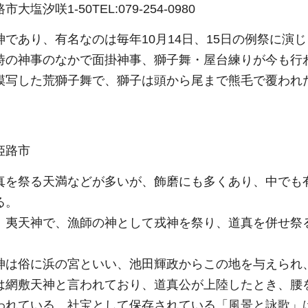
市大塩汐咲1-50TEL:079-254-0980
神であり、有名なのは毎年10月14日、15日の例祭に演
時の神事のなかで面掛神事、獅子舞・屋台練りが今も行
模写した荒獅子舞で、獅子は頭から尾まで熊毛で覆われ
姫路市
真を祭る天満などが多いが、飾磨にも多くあり、中でも
る。
夷天神で、漁師の神として戎神を祭り、道真を併せ祭
は俗に浜の宮といい、池田輝政からこの地を与えられ
網敷天神と言われており、道真公が上陸したとき、腰
われている。社宝として保存されている「風景と詠歌」