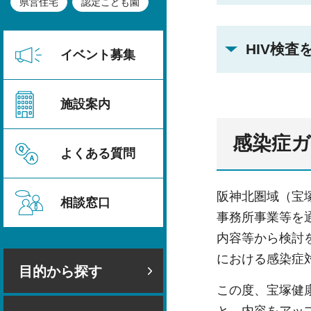
県営住宅
認定こども園
HIV検
イベント募集
施設案内
感染症
よくある質問
阪神北圏域（宝
相談窓口
事務所事業等を
内容等から検討
における感染症
目的から探す
この度、宝塚健
と、内容をアッ