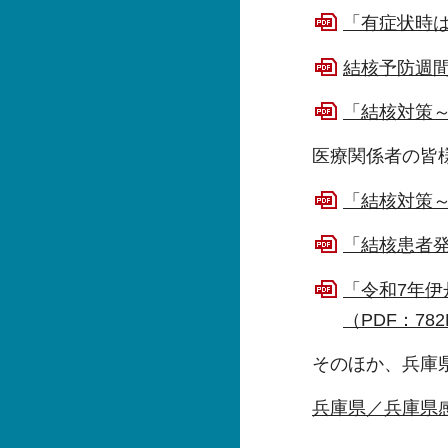
「有症状時は早
結核予防週間
「結核対策～職
医療関係者の皆
「結核対策～
「結核患者発
「令和7年伊
（PDF：782
そのほか、兵庫
兵庫県／兵庫県