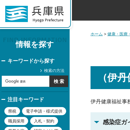
ホーム
>
健康・医療
情報を探す
キーワードから探す
検索の方法
（伊丹
注目キーワード
伊丹健康福祉事
県税
電子申請・様式提供
感染症ガ
職員採用
入札・契約