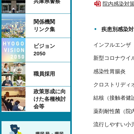
兵庫県警察
院内感染対策総
関係機関
リンク集
疾患別感染対
インフルエンザ
ビジョン
2050
新型コロナウイルス
感染性胃腸炎
職員採用
クロストリディ
政策形成に向
結核（接触者健
けた各種検討
会等
薬剤耐性菌（院
流行しやすい小