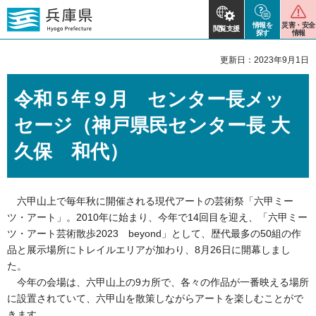
情報を
災害・安全
閲覧支援
探す
情報
更新日：2023年9月1日
令和５年９月 センター長メッ
セージ（神戸県民センター長 大
久保 和代）
六甲山上で毎年秋に開催される現代アートの芸術祭「六甲ミー
ツ・アート」。2010年に始まり、今年で14回目を迎え、「六甲ミー
ツ・アート芸術散歩2023 beyond」として、歴代最多の50組の作
品と展示場所にトレイルエリアが加わり、8月26日に開幕しまし
た。
今年の会場は、六甲山上の9カ所で、各々の作品が一番映える場所
に設置されていて、六甲山を散策しながらアートを楽しむことがで
きます。