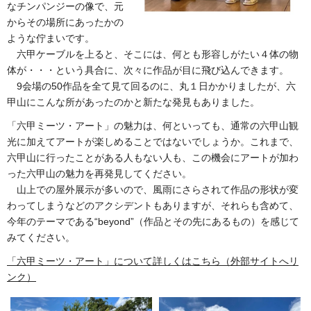
なチンパンジーの像で、元
からその場所にあったかの
ような佇まいです。
六甲ケーブルを上ると、そこには、何とも形容しがたい４体の物
体が・・・という具合に、次々に作品が目に飛び込んできます。
9会場の50作品を全て見て回るのに、丸１日かかりましたが、六
甲山にこんな所があったのかと新たな発見もありました。
「六甲ミーツ・アート」の魅力は、何といっても、通常の六甲山観
光に加えてアートが楽しめることではないでしょうか。これまで、
六甲山に行ったことがある人もない人も、この機会にアートが加わ
った六甲山の魅力を再発見してください。
山上での屋外展示が多いので、風雨にさらされて作品の形状が変
わってしまうなどのアクシデントもありますが、それらも含めて、
今年のテーマである“beyond”（作品とその先にあるもの）を感じて
みてください。
「六甲ミーツ・アート」について詳しくはこちら（外部サイトへリ
ンク）