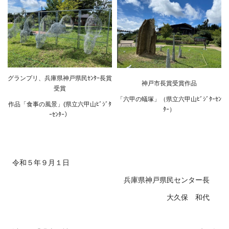
グランプリ、兵庫県神戸県民ｾﾝﾀｰ長賞
神戸市長賞受賞作品
受賞
「六甲の蟻塚」（県立六甲山ﾋﾞｼﾞﾀｰｾﾝ
作品
「食事の風景」(県立六甲山ﾋﾞｼﾞﾀ
ﾀｰ）
ｰｾﾝﾀｰ）
令和５年９月１日
兵庫県神戸県民センター長
大久保 和代