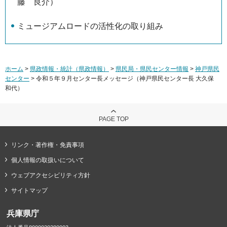
藤 良介）
ミュージアムロードの活性化の取り組み
ホーム
>
県政情報・統計（県政情報）
>
県民局・県民センター情報
>
神戸県民
センター
> 令和５年９月センター長メッセージ（神戸県民センター長 大久保
和代）
PAGE TOP
リンク・著作権・免責事項
個人情報の取扱いについて
ウェブアクセシビリティ方針
サイトマップ
兵庫県庁