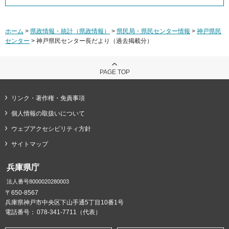
ホーム
>
県政情報・統計（県政情報）
>
県民局・県民センター情報
>
神戸県民
センター
> 神戸県民センター長だより（過去掲載分）
PAGE TOP
リンク・著作権・免責事項
個人情報の取扱いについて
ウェブアクセシビリティ方針
サイトマップ
兵庫県庁
法人番号8000020280003
〒650-8567
兵庫県神戸市中央区下山手通5丁目10番1号
電話番号：
078-341-7711（代表）