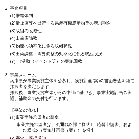
審査項目
(1)推進体制
(2)量販店等へ出荷する県産有機農産物等の増加割合
(3)取組の広域性
(4)出荷店舗数
(5)物流の効率化に係る取組状況
(6)出荷調整・需要調整の効率化に係る取組状況
(7)PR活動（イベント等）の実施回数
事業スキーム
兵庫県が事業実施主体を公募し、実施計画(案)の書面審査を経て
採択者を決定します。
採択後、事業実施主体からの申請に基づき、事業実施計画の承
認、補助金の交付を行います。
【事業の流れ】
(1)事業実施希望者の募集
事業実施希望者は、流通戦略課に様式1（応募申請書）およ
び様式2（実施計画書（案））を提出
(2)審査・採択通知