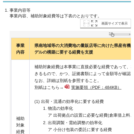
事業内容等
事業内容、補助対象経費等は下表のとおりです。
画面サイズで表示
事業
県南地域等の大消費地の量販店等に向けた県産有機
内容
デルの構築に要する経費を支援
補助対象経費は本事業に直接必要な経費であって、
きるもので、かつ、証拠書類によって金額等が確認
なお、詳細は別紙を参照すること。
別紙はこちら→
実施要領（PDF：484KB）
(1) 出荷・流通の効率化に要する経費
物流の効率化
ア 出荷拠点の設置に必要な経費(倉庫借上料、
補助
出荷調製・需給調整の効率化
対象
ア 小分け包装の委託に要する経費
経費