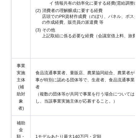
イ 情報共有の効率化に要する経費(需給調整
(2) 消費者の理解醸成に要する経費
店頭でのPR資材作成費（のぼり、パネル、ポス
の作成経費、販売員の派遣費 等
(3) その他
上記取組に係る必要な経費（会議室借上料、旅費
事業
実施
食品流通事業者、量販店、農業協同組合、農業者が3
主体
事が特別に認める団体等で、生産者、食品流通事業
(補
者
助対
（複数の団体等が共同で事業を行う場合については
象
し、当該事業実施主体が応募すること。）
者)
補助
金
額・
1モデルあたり最大140万円・定額