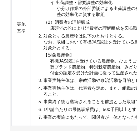
イ 出荷調整・需要調整の効率化
小分け作業の外部委託による出荷調整の省
整の効率化に資する取組
（2）消費者の理解醸成
実施
店頭での㏚により消費者の理解醸成を図る取
基準
対象とする農産物は以下のとおりとする。
なお、取組において有機JAS認証を受けている
対象外とする。
【対象農産物】
有機JAS認証を受けている農産物、ひょうご
奨ブランド農産物、特別栽培農産物、みどり
付金の認定を受けた計画に従って生産された
事業実施主体は、宗教活動や政治活動を目的とし
事業実施主体は、代表者を定め、また、組織の運
ること。
事業終了後も継続されることを前提とした取組で
1申請当たりの最低事業費は、500千円以上とす
事業の実施にあたって、関係者が一体となった推