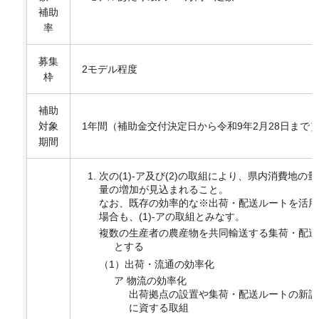
補助
率
募集
2モデル程度
枠
補助
対象
1年間（補助金交付決定日から令和9年2月28日まで
期間
次の(1)-ア及び(2)の取組により、県内消費地
量の増加が見込まれること。
なお、既存の効率的な※出荷・配送ルートを活用
場合も、(1)-アの取組とみなす。
複数の生産者の農産物を共同輸送する集荷・配送ル
とする
（1）出荷・流通の効率化
ア 物流の効率化
出荷拠点の設置や集荷・配送ルートの新設
に資する取組