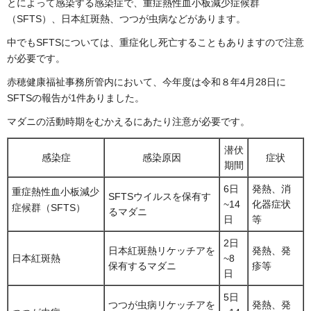
とによって感染する感染症で、重症熱性血小板減少症候群
（SFTS）、日本紅斑熱、つつが虫病などがあります。
中でもSFTSについては、重症化し死亡することもありますので注意
が必要です。
赤穂健康福祉事務所管内において、今年度は令和８年4月28日に
SFTSの報告が1件ありました。
マダニの活動時期をむかえるにあたり注意が必要です。
潜伏
感染症
感染原因
症状
期間
6日
発熱、消
重症熱性血小板減少
SFTSウイルスを保有す
~14
化器症状
症候群（SFTS）
るマダニ
日
等
2日
日本紅斑熱リケッチアを
発熱、発
日本紅斑熱
~8
保有するマダニ
疹等
日
5日
つつが虫病リケッチアを
発熱、発