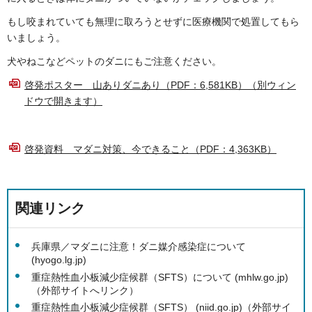
もし咬まれていても無理に取ろうとせずに医療機関で処置してもら
いましょう。
犬やねこなどペットのダニにもご注意ください。
啓発ポスター 山ありダニあり（PDF：6,581KB）（別ウィン
ドウで開きます）
啓発資料 マダニ対策、今できること（PDF：4,363KB）
関連リンク
兵庫県／マダニに注意！ダニ媒介感染症について
(hyogo.lg.jp)
重症熱性血小板減少症候群（SFTS）について (mhlw.go.jp)
（外部サイトへリンク）
重症熱性血小板減少症候群（SFTS） (niid.go.jp)（外部サイ