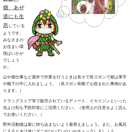
畑、あぜ
道にも生
息
している
ようです。
みなさまの
お住まい環
境はいかが
でしょう
か。
山や畑仕事など屋外で作業を行うときは長そで長ズボンで裾は軍手
や靴下の中に入れましょう。（長ズボン長靴でも咬まれた事例があ
ります。）
ドラッグストア等で販売されているディート、イカリジンといった
虫よけ剤も予防対策にご活用ください。（使用上の注意をよく読ん
でお使いください。）
野外活動後は家に持ち込まないよう着替えましょう。また、お風呂
に入るときは体にダニがついていないかチェックしましょう。