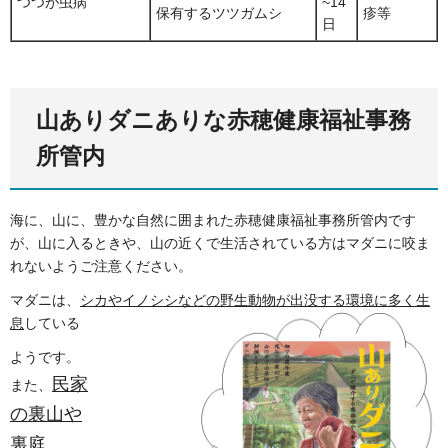
つつが虫病
~14
保有するツツガムシ
疹等
日
山ありダニありな赤穂健康福祉事務
所管内
海に、山に、豊かな自然に囲まれた赤穂健康福祉事務所管内です
が、山に入るときや、山の近くで生活されている方はマダニに咬ま
れないようご注意ください。
マダニは、
シカやイノシシなどの野生動物が出没する環境に多く生
息
している
ようです。
民家
また、
の裏山や
裏庭、