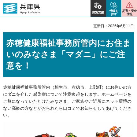
情報を
災害・安全
閲覧支援
探す
情報
更新日：2026年6月11日
赤穂健康福祉事務所管内にお住ま
いのみなさま「マダニ」にご注
意を！
赤穂健康福祉事務所管内（相生市、赤穂市、上郡町）にお住いの方
にダニを介した感染症について注意喚起をします。ホームページを
ご覧になっていただけたみなさま、ご家族やご近所にネット環境の
ない高齢の方などがおられたら口コミでお知らせしてあげてくださ
い。