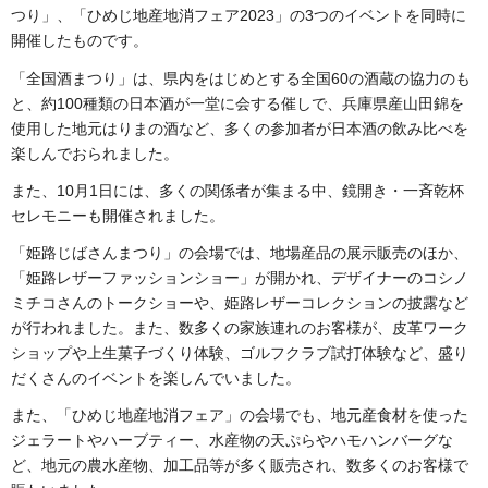
つり」、「ひめじ地産地消フェア2023」の3つのイベントを同時に
開催したものです。
「全国酒まつり」は、県内をはじめとする全国60の酒蔵の協力のも
と、約100種類の日本酒が一堂に会する催しで、兵庫県産山田錦を
使用した地元はりまの酒など、多くの参加者が日本酒の飲み比べを
楽しんでおられました。
また、10月1日には、多くの関係者が集まる中、鏡開き・一斉乾杯
セレモニーも開催されました。
「姫路じばさんまつり」の会場では、地場産品の展示販売のほか、
「姫路レザーファッションショー」が開かれ、デザイナーのコシノ
ミチコさんのトークショーや、姫路レザーコレクションの披露など
が行われました。また、数多くの家族連れのお客様が、皮革ワーク
ショップや上生菓子づくり体験、ゴルフクラブ試打体験など、盛り
だくさんのイベントを楽しんでいました。
また、「ひめじ地産地消フェア」の会場でも、地元産食材を使った
ジェラートやハーブティー、水産物の天ぷらやハモハンバーグな
ど、地元の農水産物、加工品等が多く販売され、数多くのお客様で