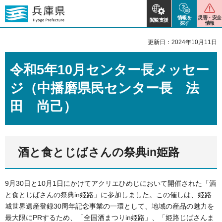
情報を
災害・安全
閲覧支援
探す
情報
更新日：2024年10月11日
令和5年10月センター長メッセー
ジ（中播磨県民センター長 法
田 尚己）
酒と食とじばさんの祭典in姫路
9月30日と10月1日にかけてアクリエひめじにおいて開催された「酒
と食とじばさんの祭典in姫路」に参加しました。この催しは、姫路
城世界遺産登録30周年記念事業の一環として、地域の産品の魅力を
最大限にPRするため、「全国酒まつりin姫路」、「姫路じばさんま