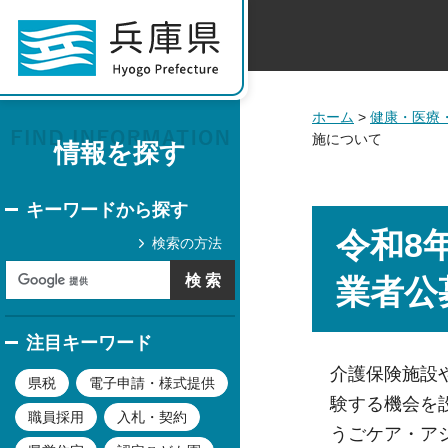
ホーム
>
健康・医療
施について
情報を探す
キーワードから探す
令和8
検索の方法
業者公
注目キーワード
介護保険施設
県税
電子申請・様式提供
験する機会を
職員採用
入札・契約
うごケア・ア