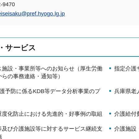
-9470
eiseisaku@pref.hyogo.lg.jp
・サービス
ス施設・事業所等へのお知らせ（厚生労働
指定介護
からの事務連絡・通知等）
護予防に係るKDB等データ分析事業のプ
兵庫県老
重度化防止における先進的・好事例の取組
介護給付
等及び介護施設等に対するサービス継続支
介護施設
施