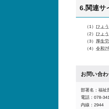
6.関連
（1）
ひょう
（2）
ひょう
（3）
厚生労
（4）
令和7
お問い合わ
部署名：福祉
電話：078-341
内線：2944