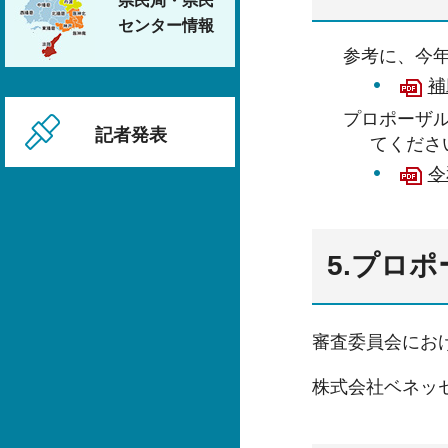
県民局・県民
センター情報
参考に、今
補
プロポーザ
記者発表
てくださ
令
5.プロ
審査委員会にお
株式会社ベネッ