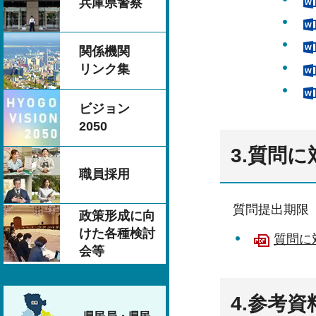
兵庫県警察
関係機関
リンク集
ビジョン
2050
3.質問
職員採用
質問提出期限（
政策形成に向
けた各種検討
質問に
会等
4.参考資