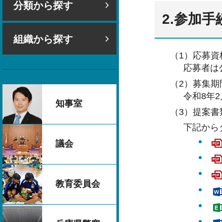
分類から探す
2.参加手
組織から探す
（1）応募資
応募者は
（2）募集期
令和8年
知事室
（3）提案書
下記から
議会
教育委員会