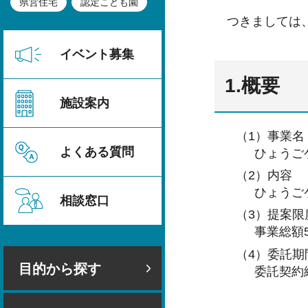
県営住宅
認定こども園
つきましては
イベント募集
1.概要
施設案内
（1）事業名
よくある質問
ひょうご
（2）内容
ひょうご
相談窓口
（3）提案限
事業総額5
（4）委託期
目的から探す
委託契約