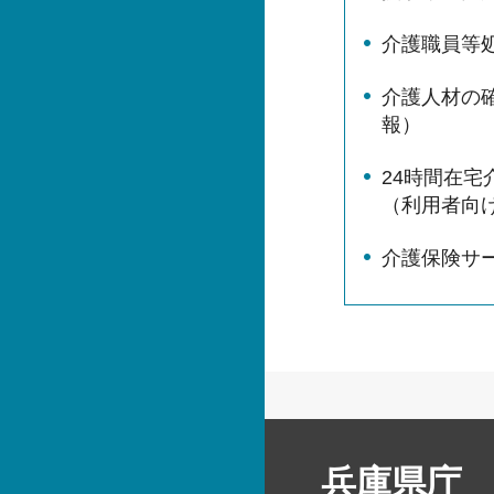
介護職員等
介護人材の
報）
24時間在
（利用者向
介護保険サー
兵庫県庁