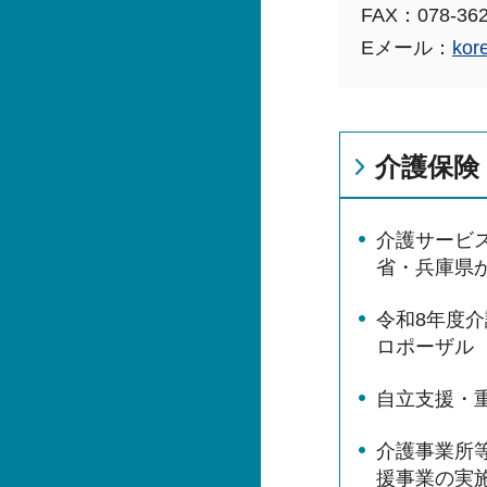
FAX：078-362
Eメール：
kor
介護保険
介護サービ
省・兵庫県
令和8年度介
ロポーザル
自立支援・
介護事業所
援事業の実