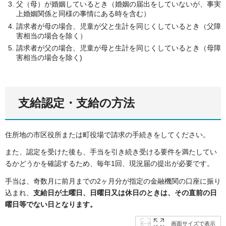
父（母）が婚姻しているとき（婚姻の届出をしていないが、事実
上婚姻関係と同様の事情にある時を含む）
請求者が母の場合、児童が父と生計を同じくしているとき（父障
害相当の場合を除く）
請求者が父の場合、児童が母と生計を同じくしているとき（母障
害相当の場合を除く)
支給認定・支給の方法
住所地の市区役所または町役場で請求の手続きをしてください。
また、認定を受けた後も、手当を引き続き受ける要件を満たしてい
るかどうかを確認するため、毎年1回、現況届の提出が必要です。
手当は、奇数月に前月までの2ヶ月分が指定の金融機関の口座に振り
込まれ、
支給日が土曜日、日曜日又は休日のときは、その直前の日
曜日等でない日となります。
画面サイズで表示