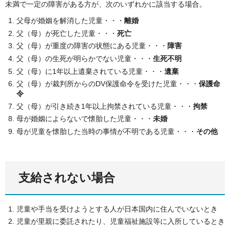
未満で一定の障害がある方が、次のいずれかに該当する場合。
父母が婚姻を解消した児童・・・
離婚
父（母）が死亡した児童・・・
死亡
父（母）が重度の障害の状態にある児童・・・
障害
父（母）の生死が明らかでない児童・・・
生死不明
父（母）に1年以上遺棄されている児童・・・
遺棄
父（母）が裁判所からのDV保護命令を受けた児童・・・
保護命
令
父（母）が引き続き1年以上拘禁されている児童・・・
拘禁
母が婚姻によらないで懐胎した児童・・・
未婚
母が児童を懐胎した当時の事情が不明である児童・・・
その他
支給されない場合
児童や手当を受けようとする人が日本国内に住んでいないとき
児童が里親に委託されたり、児童福祉施設等に入所しているとき