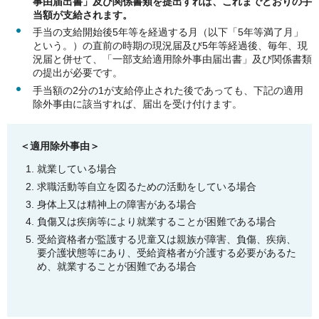
事由届出書」及び関係書類を提出すれば、これまでどおりの手
当額が支給されます。
手当の支給開始後5年等を経過する月（以下「5年等満了月」
という。）の直前の時期の現況届及び5年等経過後、毎年、現
況届と併せて、「一部支給適用除外事由届出書」及び関係書類
の提出が必要です。
手当額の2分の1が支給停止された後であっても、下記の適用
除外事由に該当すれば、届出を受け付けます。
＜適用除外事由＞
就業している場合
求職活動等自立を図るための活動をしている場合
身体上又は精神上の障害がある場合
負傷又は疾病等により就業することが困難である場合
受給資格者が監護する児童又は親族が障害、負傷、疾病、
要介護状態等にあり、受給資格者が介護する必要があるた
め、就業することが困難である場合