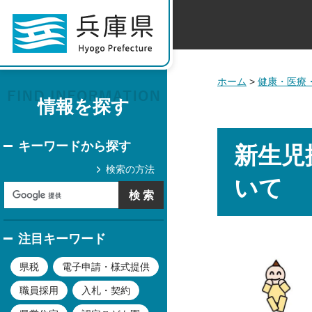
ホーム
>
健康・医療
情報を探す
キーワードから探す
新生児
検索の方法
いて
注目キーワード
県税
電子申請・様式提供
職員採用
入札・契約