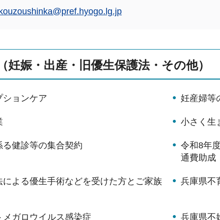
kouzoushinka@pref.hyogo.lg.jp
（妊娠・出産・旧優生保護法・その他）
プションケア
妊産婦等
業
小さく生
係る健診等の集合契約
令和8年
通費助成
法による優生手術などを受けた方とご家族
兵庫県不
トメガロウイルス感染症
兵庫県不