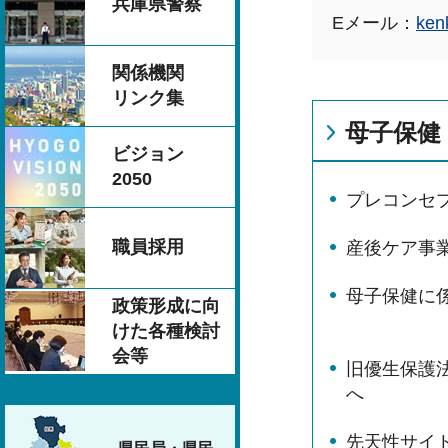
兵庫県警察
Eメール：
ken
関係機関
リンク集
母子保健
ビジョン
2050
プレコンセ
職員採用
産後ケア事
母子保健に
政策形成に向
けた各種検討
会等
旧優生保護
へ
先天性サイ