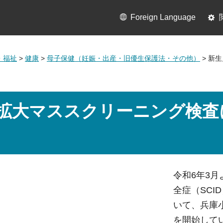
Foreign Language
・福祉
>
健康
>
母子保健（妊娠・出産・旧優生保護法・その他）
> 新
拡大マススクリーニング検査
令和6年3
全症（SCI
いて、兵庫
を開始して