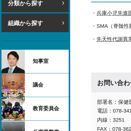
分類から探す
・
兵庫小児先進
組織から探す
・SMA（脊髄
・
先天性代謝異
知事室
お問い合わ
議会
部署名：保健
教育委員会
電話：078-341
内線：3251
FAX：078-362