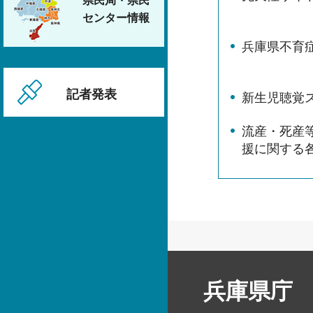
県民局・県民
センター情報
兵庫県不育
記者発表
新生児聴覚
流産・死産
援に関する
兵庫県庁