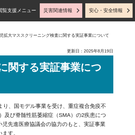
閲覧支援メニュー
災害関連情報
安心・安全情報
生児拡大マススクリーニング検査に関する実証事業について
更新日：2025年8月19日
に関する実証事業につ
月より、国モデル事業を受け、重症複合免疫不
D）及び脊髄性筋萎縮症（SMA）の2疾患につ
小児先進医療協議会の協力のもと、実証事業
います。