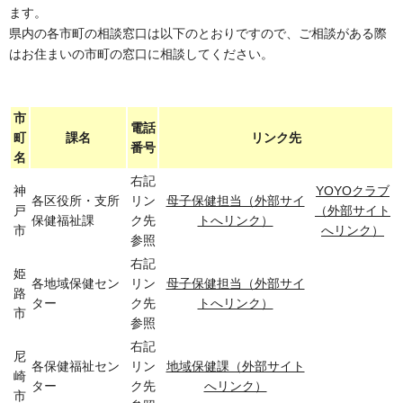
ます。
県内の各市町の相談窓口は以下のとおりですので、ご相談がある際
はお住まいの市町の窓口に相談してください。
市
電話
町
課名
リンク先
番号
名
右記
神
YOYOクラブ
各区役所・支所
リン
母子保健担当（外部サイ
戸
（外部サイト
保健福祉課
ク先
トへリンク）
市
へリンク）
参照
右記
姫
各地域保健セン
リン
母子保健担当（外部サイ
路
ター
ク先
トへリンク）
市
参照
右記
尼
各保健福祉セン
リン
地域保健課（外部サイト
崎
ター
ク先
へリンク）
市