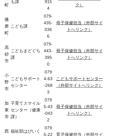
も課
915
町
ク）
4
079-
播
435-
母子保健担当（外部サイ
磨
こども課
036
トへリンク）
町
6
079-
高
こどもまどぐち
443-
母子保健担当（外部サイ
砂
課
395
トへリンク）
市
0
079
小
こどもサポート
4-63
こどもサポートセンター
野
センター
-268
（外部サイトへリンク）
市
3
079
加
子育てスマイル
5-43
母子保健担当（外部サイ
東
センター（健康
-043
トへリンク）
市
課）
2
079
西
福祉部はぴいく
5-22
育児保健担当（外部サイ