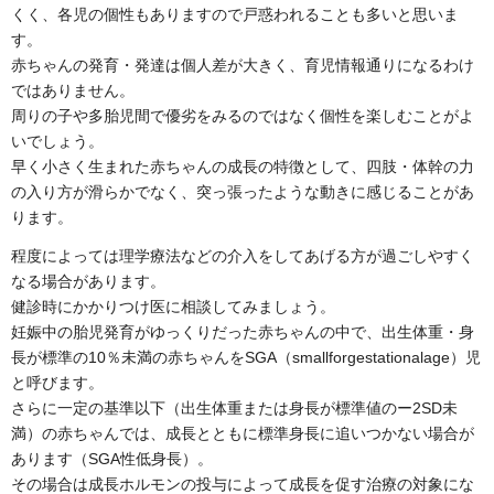
くく、各児の個性もありますので戸惑われることも多いと思いま
す。
赤ちゃんの発育・発達は個人差が大きく、育児情報通りになるわけ
ではありません。
周りの子や多胎児間で優劣をみるのではなく個性を楽しむことがよ
いでしょう。
早く小さく生まれた赤ちゃんの成長の特徴として、四肢・体幹の力
の入り方が滑らかでなく、突っ張ったような動きに感じることがあ
ります。
程度によっては理学療法などの介入をしてあげる方が過ごしやすく
なる場合があります。
健診時にかかりつけ医に相談してみましょう。
妊娠中の胎児発育がゆっくりだった赤ちゃんの中で、出生体重・身
長が標準の10％未満の赤ちゃんをSGA（smallforgestationalage）児
と呼びます。
さらに一定の基準以下（出生体重または身長が標準値のー2SD未
満）の赤ちゃんでは、成長とともに標準身長に追いつかない場合が
あります（SGA性低身長）。
その場合は成長ホルモンの投与によって成長を促す治療の対象にな