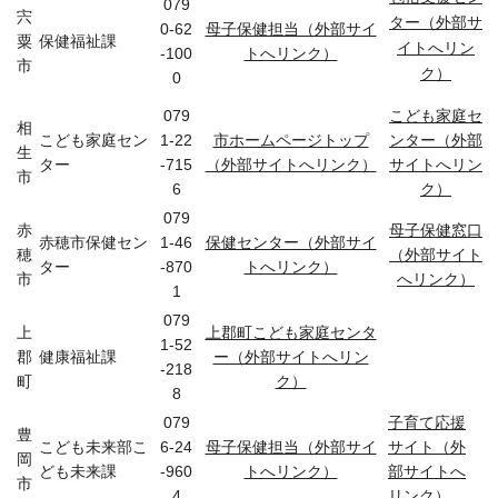
079
宍
ター（外部サ
0-62
母子保健担当（外部サイ
粟
保健福祉課
イトへリン
-100
トへリンク）
市
ク）
0
079
こども家庭セ
相
こども家庭セン
1-22
市ホームページトップ
ンター（外部
生
ター
-715
（外部サイトへリンク）
サイトへリン
市
6
ク）
079
赤
母子保健窓口
赤穂市保健セン
1-46
保健センター（外部サイ
穂
（外部サイト
ター
-870
トへリンク）
市
へリンク）
1
079
上
上郡町こども家庭センタ
1-52
郡
健康福祉課
ー（外部サイトへリン
-218
町
ク）
8
079
子育て応援
豊
こども未来部こ
6-24
母子保健担当（外部サイ
サイト（外
岡
ども未来課
-960
トへリンク）
部サイトへ
市
4
リンク）