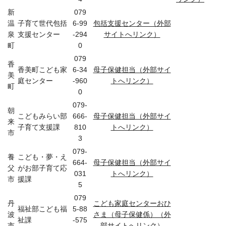
新
079
温
子育て世代包括
6-99
包括支援センター（外部
泉
支援センター
-294
サイトへリンク）
町
0
079
香
香美町こども家
6-34
母子保健担当（外部サイ
美
庭センター
-960
トへリンク）
町
0
079-
朝
こどもみらい部
666-
母子保健担当（外部サイ
来
子育て支援課
810
トへリンク）
市
3
079-
養
こども・夢・え
664-
母子保健担当（外部サイ
父
がお部子育て応
031
トへリンク）
市
援課
5
079
丹
こども家庭センターおひ
福祉部こども福
5-88
波
さま（母子保健係）（外
祉課
-575
市
部サイトへリンク）