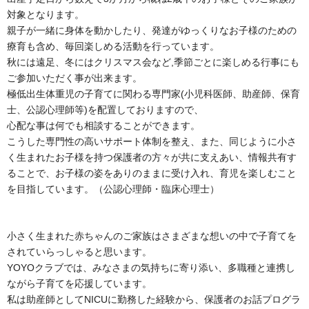
対象となります。
親子が一緒に身体を動かしたり、発達がゆっくりなお子様のための
療育も含め、毎回楽しめる活動を行っています。
秋には遠足、冬にはクリスマス会など,季節ごとに楽しめる行事にも
ご参加いただく事が出来ます。
極低出生体重児の子育てに関わる専門家(小児科医師、助産師、保育
士、公認心理師等)を配置しておりますので、
心配な事は何でも相談することができます。
こうした専門性の高いサポート体制を整え、また、同じように小さ
く生まれたお子様を持つ保護者の方々が共に支えあい、情報共有す
ることで、お子様の姿をありのままに受け入れ、育児を楽しむこと
を目指しています。（公認心理師・臨床心理士）
小さく生まれた赤ちゃんのご家族はさまざまな想いの中で子育てを
されていらっしゃると思います。
YOYOクラブでは、みなさまの気持ちに寄り添い、多職種と連携し
ながら子育てを応援しています。
私は助産師としてNICUに勤務した経験から、保護者のお話プログラ