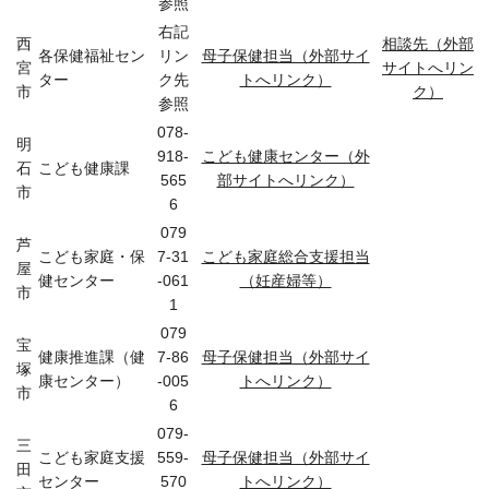
参照
右記
西
相談先（外部
各保健福祉セン
リン
母子保健担当（外部サイ
宮
サイトへリン
ター
ク先
トへリンク）
市
ク）
参照
078-
明
918-
こども健康センター（外
石
こども健康課
565
部サイトへリンク）
市
6
079
芦
こども家庭・保
7-31
こども家庭総合支援担当
屋
健センター
-061
（妊産婦等）
市
1
079
宝
健康推進課（健
7-86
母子保健担当（外部サイ
塚
康センター）
-005
トへリンク）
市
6
079-
三
こども家庭支援
559-
母子保健担当（外部サイ
田
センター
570
トへリンク）