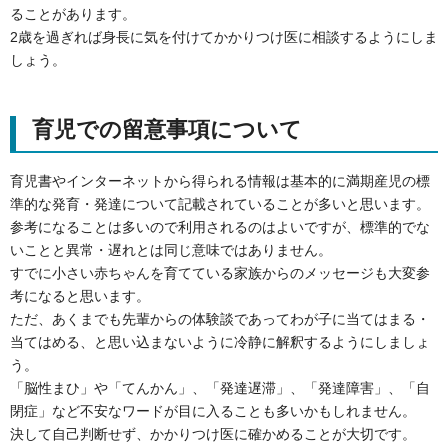
ることがあります。
2歳を過ぎれば身長に気を付けてかかりつけ医に相談するようにしま
しょう。
育児での留意事項について
育児書やインターネットから得られる情報は基本的に満期産児の標
準的な発育・発達について記載されていることが多いと思います。
参考になることは多いので利用されるのはよいですが、標準的でな
いことと異常・遅れとは同じ意味ではありません。
すでに小さい赤ちゃんを育てている家族からのメッセージも大変参
考になると思います。
ただ、あくまでも先輩からの体験談であってわが子に当てはまる・
当てはめる、と思い込まないように冷静に解釈するようにしましょ
う。
「脳性まひ」や「てんかん」、「発達遅滞」、「発達障害」、「自
閉症」など不安なワードが目に入ることも多いかもしれません。
決して自己判断せず、かかりつけ医に確かめることが大切です。