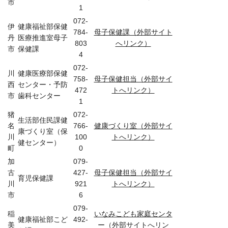
市
1
072-
伊
健康福祉部保健
784-
母子保健課（外部サイト
丹
医療推進室母子
803
へリンク）
市
保健課
4
072-
川
健康医療部保健
758-
母子保健担当（外部サイ
西
センター・予防
472
トへリンク）
市
歯科センター
1
猪
072-
生活部住民課健
名
766-
健康づくり室（外部サイ
康づくり室（保
川
100
トへリンク）
健センター）
町
0
加
079-
古
427-
母子保健担当（外部サイ
育児保健課
川
921
トへリンク）
市
6
079-
稲
いなみこども家庭センタ
健康福祉部こど
492-
美
ー（外部サイトへリン