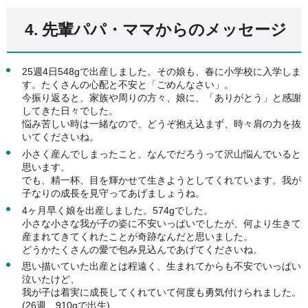
4. 先輩パパ・ママからのメッセージ
25週4日548gで出産しました。その娘も、春に小学校に入学しま
す。たくさんの心配と不安と「ごめんなさい」。
今振り返ると、家族や周りの方々、娘に、「ありがとう」と感謝
してきた日々でした。
悩み苦しい時は一緒なので、どうぞ抱え込まず、時々肩の力を抜
いてくださいね。
小さく産んでしまったこと、なんでだろうって沢山悩んでいると
思います。
でも、精一杯、目を輝かせて生きようとしてくれています。我が
子なりの成長を見守ってあげましょうね。
4ヶ月早く娘を出産しました。574gでした。
小さな小さな我が子の姿に不安いっぱいでしたが、何より生きて
産まれてきてくれたことが奇跡なんだと思いました。
どうかたくさんの愛で包み見込んであげてくださいね。
思い描いていた出産とは程遠く、生まれてからも不安でいっぱい
泣いたけど、
我が子は着実に成長してくれていて何度も勇気付けられました。
(26週、910gで出生)