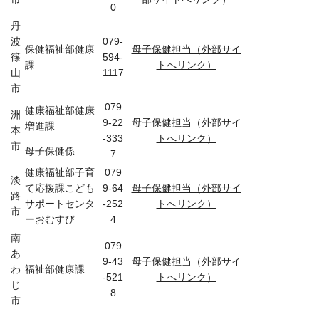
0
丹
波
079-
保健福祉部健康
母子保健担当（外部サイ
篠
594-
課
トへリンク）
山
1117
市
079
健康福祉部健康
洲
9-22
母子保健担当（外部サイ
増進課
本
-333
トへリンク）
市
母子保健係
7
健康福祉部子育
079
淡
て応援課こども
9-64
母子保健担当（外部サイ
路
サポートセンタ
-252
トへリンク）
市
ーおむすび
4
南
079
あ
9-43
母子保健担当（外部サイ
わ
福祉部健康課
-521
トへリンク）
じ
8
市