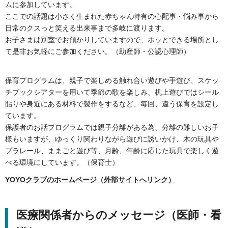
ムに参加しています。
ここでの話題は小さく生まれた赤ちゃん特有の心配事・悩み事から
日常のクスっと笑える出来事まで多岐に渡ります。
お子さまは別室でお預かりしていますので、ホッとできる場所とし
て是非お気軽にご参加ください。（助産師・公認心理師）
保育プログラムは、親子で楽しめる触れ合い遊びや手遊び、スケッ
チブックシアターを用いて季節の歌を楽しみ、机上遊びではシール
貼りや身近にある材料で製作をするなど、毎回、違う保育を設定し
ています。
保護者のお話プログラムでは親子分離がある為、分離の難しいお子
様もいますが、ゆっくり関わりながら遊びに誘いかけ、木の玩具や
プラレール、ままごと遊び等、月齢、年齢に応じた玩具で楽しく遊
べる環境にしています。（保育士）
YOYOクラブのホームページ（外部サイトへリンク）
医療関係者からのメッセージ（医師・看