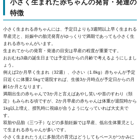
小さく生まれた赤ちゃんの発育・発達の
特徴
小さく生まれる赤ちゃんには、予定日よりも3週間以上早く生まれる
早産児と、妊娠中の胎児発育がゆっくりで満期であっても小さく生
まれる赤ちゃんがいます。
生まれてからの発育・発達の目安は早産の程度が重要です。
おおむね3歳の誕生日までは予定日からの月齢で考えるようにしまし
ょう。
例えば2か月早く生まれ（32週）、小さい（1.8kg）赤ちゃんが予定
日近くに体重2.5kgで退院すれば、生後3か月時点が予定日からの月
齢1か月となります。
満期出生の赤ちゃんで3か月と言えばあやし笑いや首のすわり（頚
定）もみられる頃ですが、2か月早産の赤ちゃんは体重が退院時から
1kg以上増え、授乳時に視線が合うようになっていれば大丈夫で
す。
双胎や品胎（三つ子）などの多胎妊娠では早産、低出生体重児とし
て生まれる赤ちゃんが多いです。
小さく生まれたうえに多胎児の育児はどうしてもペースがつかみに