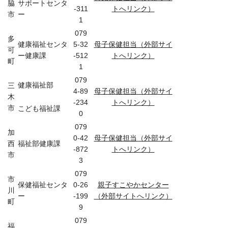
脇
サポートセンタ
-311
トへリンク）
市
ー
1
079
多
健康福祉センタ
5-32
母子保健担当（外部サイ
可
ー健康課
-512
トへリンク）
町
1
079
健康福祉部
三
4-89
母子保健担当（外部サイ
木
-234
トへリンク）
市
こども福祉課
0
079
加
0-42
母子保健担当（外部サイ
西
福祉部健康課
-872
トへリンク）
市
3
079
市
保健福祉センタ
0-26
親子すこやかセンター
川
ー
-199
（外部サイトへリンク）
町
9
079
福