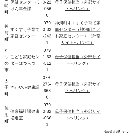
保健センターほ
0-22
母子保健担当（外部サイ
崎
けん年金課
-056
トへリンク）
町
0
079
神河町すくすく子育て家
神
すくすく子育て
0-32
庭センター（神河町こど
河
家庭センター
-242
も家庭センター）（外部
町
1
サイトへリンク）
た
079
つ
こども家庭セン
1-63
母子保健担当（外部サイ
の
ターはつらつ
-512
トへリンク）
市
1
079-
太
276-
母子保健担当（外部サイ
子
さわやか健康課
663
トへリンク）
町
0
079
佐
健康福祉課健康
0-82
母子保健担当（外部サイ
用
増進室
-066
トへリンク）
町
1
包括支援セン