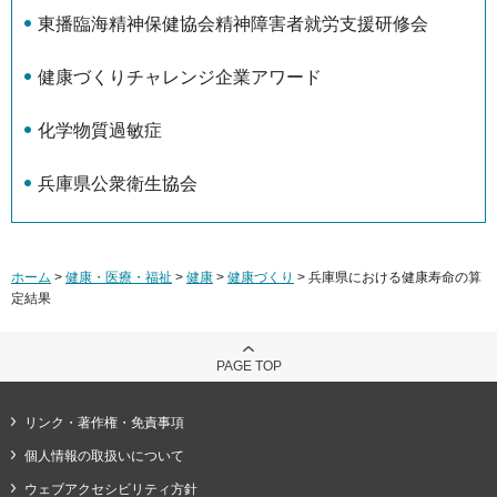
東播臨海精神保健協会精神障害者就労支援研修会
健康づくりチャレンジ企業アワード
化学物質過敏症
兵庫県公衆衛生協会
ホーム
>
健康・医療・福祉
>
健康
>
健康づくり
> 兵庫県における健康寿命の算
定結果
PAGE TOP
リンク・著作権・免責事項
個人情報の取扱いについて
ウェブアクセシビリティ方針