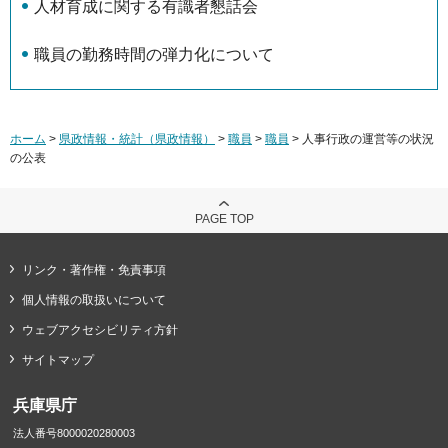
人材育成に関する有識者懇話会
職員の勤務時間の弾力化について
ホーム
>
県政情報・統計（県政情報）
>
職員
>
職員
> 人事行政の運営等の状況
の公表
PAGE TOP
リンク・著作権・免責事項
個人情報の取扱いについて
ウェブアクセシビリティ方針
サイトマップ
兵庫県庁
法人番号8000020280003