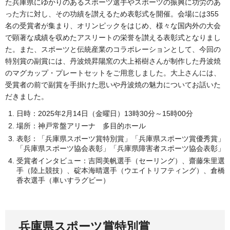
た兵庫県にゆかりのあるスポーツ選手やスポーツの振興に功労のあ
った方に対し、その功績を讃えるため表彰式を開催。会場には355
名の受賞者が集まり、オリンピックをはじめ、様々な国内外の大会
で顕著な成績を収めたアスリートの栄誉を讃える表彰式となりまし
た。また、スポーツと伝統産業のコラボレーションとして、今回の
特別賞の副賞には、丹波焼昇陽窯の大上裕樹さんが制作した丹波焼
のマグカップ・プレートセットをご用意しました。大上さんには、
受賞者の前で副賞を手掛けた思いや丹波焼の魅力についてお話いた
だきました。
日時：2025年2月14日（金曜日）13時30分～15時00分
場所：神戸常盤アリーナ 多目的ホール
表彰：「兵庫県スポーツ賞特別賞」「兵庫県スポーツ賞優秀賞」
「兵庫県スポーツ協会表彰」「兵庫県障害者スポーツ協会表彰」
受賞者インタビュー：吉岡美帆選手（セーリング）、齋藤朱里選
手（陸上競技）、碇本海晴選手（ウエイトリフティング）、倉橋
香衣選手（車いすラグビー）
兵庫県スポーツ賞特別賞