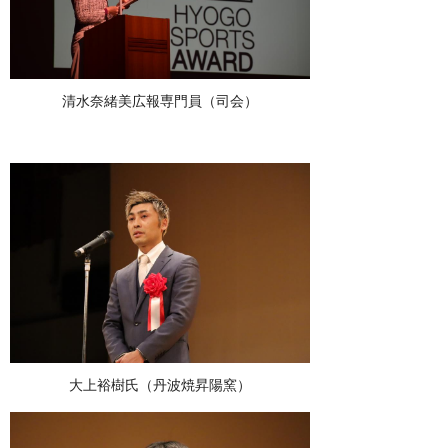
清水奈緒美広報専門員（司会）
大上裕樹氏（丹波焼昇陽窯）