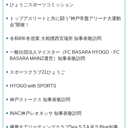
ひょうごスポーツコミッション
トップアスリートと共に闘う“神⼾常盤アリーナ⼤運動
会”開催！
令和8年冬巡業 大相撲西宮場所 知事表敬訪問
一般社団法人マイスター（FC BASARA HYOGO・FC
BASARA MAINZ運営）知事表敬訪問
スポーツクラブ21ひょうご
HYOGO with SPORTS
神戸ストークス 知事表敬訪問
INAC神戸レオネッサ 知事表敬訪問
播磨チアリーディングクラブSea S.T.A.R.S Blue知事