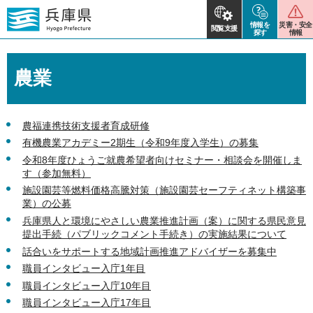
情報を
災害・安全
閲覧支援
探す
情報
農業
農福連携技術支援者育成研修
有機農業アカデミー2期生（令和9年度入学生）の募集
令和8年度ひょうご就農希望者向けセミナー・相談会を開催しま
す（参加無料）
施設園芸等燃料価格高騰対策（施設園芸セーフティネット構築事
業）の公募
兵庫県人と環境にやさしい農業推進計画（案）に関する県民意見
提出手続（パブリックコメント手続き）の実施結果について
話合いをサポートする地域計画推進アドバイザーを募集中
職員インタビュー入庁1年目
職員インタビュー入庁10年目
職員インタビュー入庁17年目