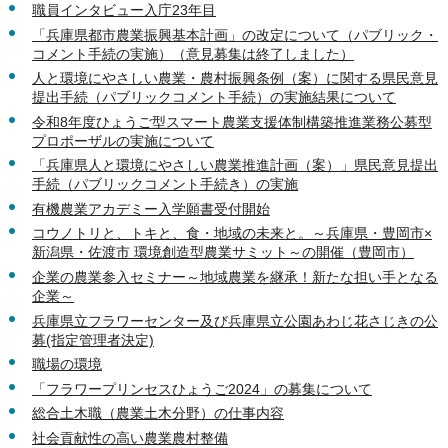
職員インタビュー入庁23年目
「兵庫県都市農業振興基本計画」の改定について（パブリック・
コメント手続の実施）（意見募集は終了しました）
人と環境にやさしい農業・農村振興条例（案）に関する県民意見
提出手続（パブリックコメント手続）の実施結果について
令和8年度ひょうご型スマート農業支援体制構築推進業務公募型
プロポーザルの実施について
「兵庫県人と環境にやさしい農業推進計画（案）」県民意見提出
手続（パブリックコメント手続き）の実施
有機農業アカデミー入学願書受付開始
コウノトリと、トキと、食・地域の未来と。～兵庫県・豊岡市×
新潟県・佐渡市 環境創造型農業サミット～の開催（豊岡市）
企業の農業参入セミナー～地域農業を継承！新たな担い手となる
企業～
兵庫県立フラワーセンター及び兵庫県立公園あわじ花さじきの公
募(指定管理者決定)
職場の環境
「フラワープリンセスひょうご2024」の募集について
総合土木職（農業土木分野）の仕事内容
社会貢献性の高い農業農村整備