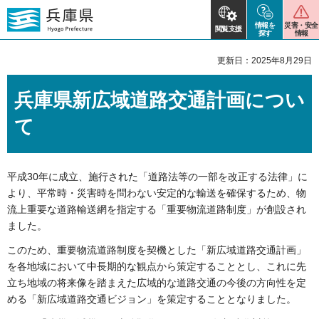
情報を
災害・安全
閲覧支援
探す
情報
更新日：2025年8月29日
兵庫県新広域道路交通計画につい
て
平成30年に成立、施行された「道路法等の一部を改正する法律」に
より、平常時・災害時を問わない安定的な輸送を確保するため、物
流上重要な道路輸送網を指定する「重要物流道路制度」が創設され
ました。
このため、重要物流道路制度を契機とした「新広域道路交通計画」
を各地域において中長期的な観点から策定することとし、これに先
立ち地域の将来像を踏まえた広域的な道路交通の今後の方向性を定
める「新広域道路交通ビジョン」を策定することとなりました。