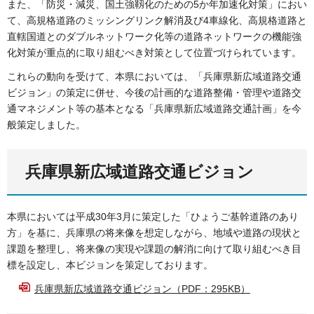
また、「防災・減災、国土強靱化のための5か年加速化対策」におい
て、高規格道路のミッシングリンク解消及び4車線化、高規格道路と
直轄国道とのダブルネットワーク化等の道路ネットワークの機能強
化対策が重点的に取り組むべき対策として位置づけられています。
これらの動向を受けて、本県においては、「兵庫県新広域道路交通
ビジョン」の策定に併せ、今後の計画的な道路整備・管理や道路交
通マネジメント等の基本となる「兵庫県新広域道路交通計画」を今
般策定しました。
兵庫県新広域道路交通ビジョン
本県においては平成30年3月に策定した「ひょうご基幹道路のあり
方」を基に、兵庫県の将来像を想定しながら、地域や道路の現状と
課題を整理し、将来像の実現や課題の解消に向けて取り組むべき目
標を設定し、本ビジョンを策定しております。
兵庫県新広域道路交通ビジョン（PDF：295KB）