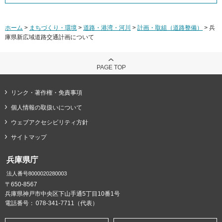
ホーム
>
まちづくり・環境
>
道路・港湾・河川
>
計画・取組（道路整備）
> 兵
庫県新広域道路交通計画について
PAGE TOP
リンク・著作権・免責事項
個人情報の取扱いについて
ウェブアクセシビリティ方針
サイトマップ
兵庫県庁
法人番号8000020280003
〒650-8567
兵庫県神戸市中央区下山手通5丁目10番1号
電話番号：
078-341-7711（代表）