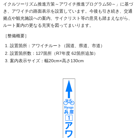
イクルツーリズム推進方策～アワイチ推進プログラム50～」に基づ
き、アワイチの路面表示を設置しています。今後も引き続き、交通
拠点や観光施設への案内、サイクリスト等の意見も踏まえながら、
ルート案内の更なる充実を図ってまいります。
［整備概要］
設置箇所：アワイチルート（国道、県道、市道）
設置箇所数：127箇所（R7年度 62箇所追加）
案内表示サイズ：幅20cm×高さ130cm