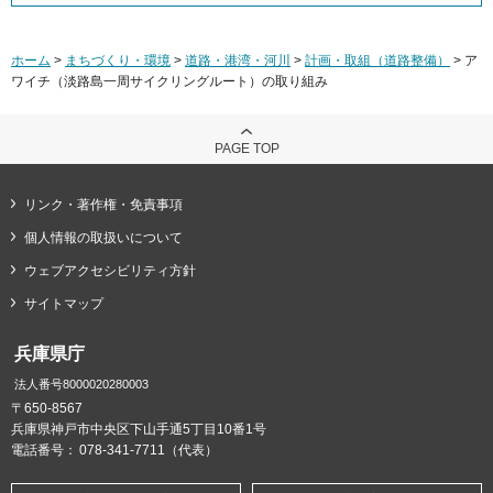
ホーム
>
まちづくり・環境
>
道路・港湾・河川
>
計画・取組（道路整備）
> ア
ワイチ（淡路島一周サイクリングルート）の取り組み
PAGE TOP
リンク・著作権・免責事項
個人情報の取扱いについて
ウェブアクセシビリティ方針
サイトマップ
兵庫県庁
法人番号8000020280003
〒650-8567
兵庫県神戸市中央区下山手通5丁目10番1号
電話番号：
078-341-7711（代表）