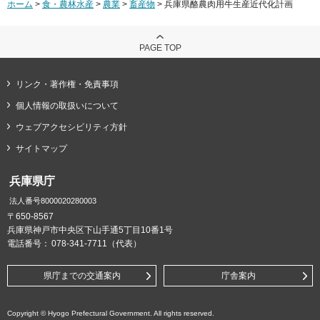
ホーム
>
食・農林水産
>
農業
>
畜産物
> 兵庫県酪農肉用牛生産近代化計画
PAGE TOP
リンク・著作権・免責事項
個人情報の取扱いについて
ウェブアクセシビリティ方針
サイトマップ
兵庫県庁
法人番号8000020280003
〒650-8567
兵庫県神戸市中央区下山手通5丁目10番1号
電話番号：
078-341-7711（代表）
県庁までの交通案内
庁舎案内
Copyright © Hyogo Prefectural Government. All rights reserved.