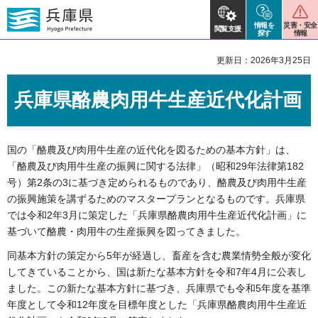
情報を
災害・安全
閲覧支援
探す
情報
更新日：2026年3月25日
兵庫県酪農肉用牛生産近代化計画
国の「酪農及び肉用牛生産の近代化を図るための基本方針」は、
「酪農及び肉用牛生産の振興に関する法律」（昭和29年法律第182
号）第2条の3に基づき定められるものであり、酪農及び肉用牛生産
の振興施策を講ずるためのマスタープランとなるものです。兵庫県
では令和2年3月に策定した「兵庫県酪農肉用牛生産近代化計画」に
基づいて酪農・肉用牛の生産振興を図ってきました。
同基本方針の策定から5年が経過し、畜産を含む農業情勢全般が変化
してきていることから、国は新たな基本方針を令和7年4月に公表し
ました。この新たな基本方針に基づき、兵庫県でも令和5年度を基準
年度として令和12年度を目標年度とした「兵庫県酪農肉用牛生産近