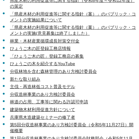
県産木材の利用促進等に関する指針（令和8年度～令和12年度）
の策定
「県産木材の利用促進等に関する指針（案）」のパブリック・コ
メントの実施結果について
「県産木材の利用促進等に関する指針（案）」のパブリック・コ
メントの実施(意見募集は終了しました）
林業・木材産業循環成長対策交付金
ひょうご木の匠登録工務店情報
「ひょうご木の匠」登録工務店の募集
ひょうごの木を紹介するYouTube
分収林地を含む森林管理のあり方検討委員会
新たな取り組み
主伐・再造林低コスト普及モデル
分収造林事業のあり方検討委員会
林道の占用、工事等に関わる許認可申請
建築物木材利用促進方針について
兵庫県木造建築セミナーの修了者
第5回分収造林事業のあり方検討委員会（令和5年11月27日）開
催概要
第1回分収造林事業のあり方検討委員会財務部会（令和5年11月