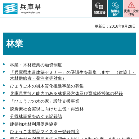
情報を
災害・安全
閲覧支援
探す
情報
更新日：2016年9月28日
林業
林業・木材産業の融資制度
「兵庫県木造建築セミナー」の受講生を募集します！（建築士・
木材供給者・発注者等対象）
ひょうご木の街木質化推進事業の募集
兵庫県意欲と能力のある林業経営体及び育成経営体の登録
「ひょうごの木の家」設計支援事業
脱炭素社会実現に向けた主伐・再造林
分収林事業をめぐる記録誌
建築物木材利用促進協定
ひょうご木製品マイスター登録制度