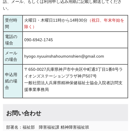
話、メール、もしくは利用申し込み用紙に記載し郵送してくださ
い。
受付時
火曜日・木曜日11時から14時30分
（祝日、年末年始を
間
除く）
電話の
090-6942-1745
場合
メール
hyogo.nyuuinshahoumonshien@gmail.com
の場合
〒650-0027兵庫県神戸市中央区中町通3丁目1番8号ラ
申込用
イオンズステーションプラザ神戸507号
紙の場
一般社団法人兵庫県精神保健福祉士協会入院者訪問支
合
援事業事務局
お問い合わせ
部署名：福祉部 障害福祉課 精神障害福祉班