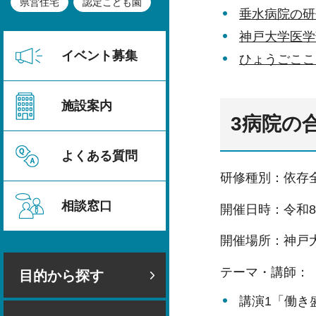
県営住宅
認定こども園
垂水病院の研
神戸大学医学
イベント募集
ひょうごここ
施設案内
3病院の
よくある質問
研修種別：依存
相談窓口
開催日時：令和8
開催場所：神戸
テーマ・講師：
目的から探す
講演1「働き