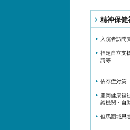
精神保健
入院者訪問
指定自立支
請等
依存症対策
豊岡健康福
談機関・自
但馬圏域思