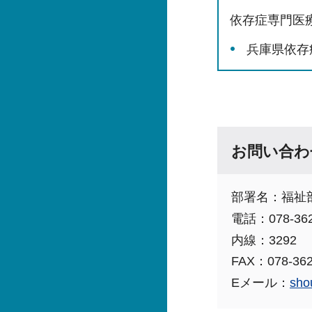
依存症専門医
兵庫県依存
お問い合わ
部署名：福祉
電話：078-362
内線：3292
FAX：078-362
Eメール：
sho