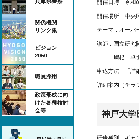
兵庫県警察
開催日時：令和8年
開催場所：中央
関係機関
テーマ：オーバ
リンク集
講師：国立研究
ビジョン
2050
嶋根 卓
申込方法：「詳
職員採用
詳細案内（チラ
政策形成に向
けた各種検討
会等
神戸大学
研修種別：ギャ