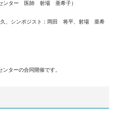
センター 医師 射場 亜希子）
愛久、シンポジスト：岡田 将平、射場 亜希
センターの合同開催です。