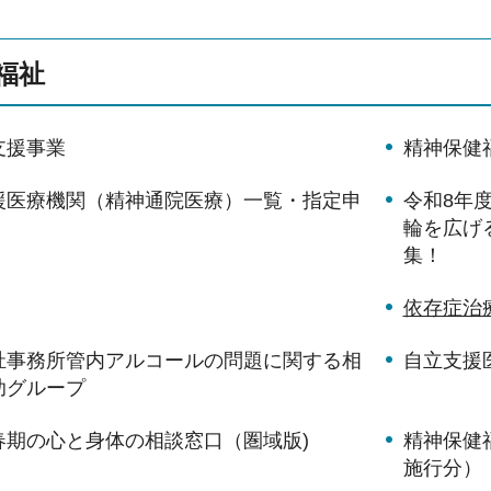
福祉
支援事業
精神保健
援医療機関（精神通院医療）一覧・指定申
令和8年
輪を広げ
集！
依存症治
祉事務所管内アルコールの問題に関する相
自立支援
助グループ
春期の心と身体の相談窓口（圏域版)
精神保健
施行分）