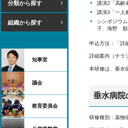
分類から探す
講演2「高齢
講演3「一人
シンポジウム
組織から探す
子、海野 順
申込方法：「詳
詳細案内（チラ
知事室
本研修は、垂水
議会
垂水病院
教育委員会
研修種別：薬物