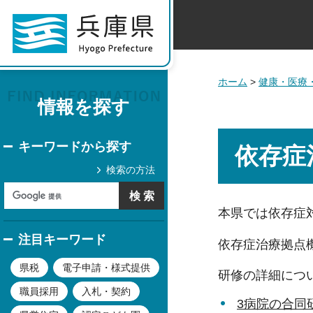
ホーム
>
健康・医療
情報を探す
キーワードから探す
依存症
検索の方法
本県では依存症
注目キーワード
依存症治療拠点
県税
電子申請・様式提供
研修の詳細につ
職員採用
入札・契約
3病院の合同