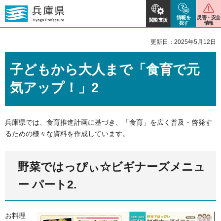
情報を
災害・安全
閲覧支援
探す
情報
更新日：2025年5月12日
子どもから大人まで「食育で元
気アップ！」2
兵庫県では、食育推進計画に基づき、「食育」を広く普及・啓発す
るための様々な資料を作成しています。
野菜ではっぴぃ☆ビギナーズメニュ
ー パート2.
お料理