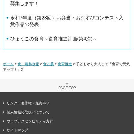
募集します！
令和7年度（第28回）お弁当・おむすびコンテスト入
賞作品の発表
ひょうごの食育～食育推進計画(第4次)～
ホーム
>
食・農林水産
>
食と農
>
食育推進
> 子どもから大人まで「食育で元気
アップ！」2
PAGE TOP
リンク・著作権・免責事項
個人情報の取扱いについて
ウェブアクセシビリティ方針
サイトマップ