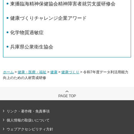
東播臨海精神保健協会精神障害者就労支援研修会
健康づくりチャレンジ企業アワード
化学物質過敏症
兵庫県公衆衛生協会
ホーム
>
健康・医療・福祉
>
健康
>
健康づくり
> 令和7年度データ利活用能力
向上のための人材育成研修
PAGE TOP
リンク・著作権・免責事項
個人情報の取扱いについて
ウェブアクセシビリティ方針