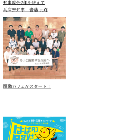
知事就任2年を終えて
兵庫県知事 齋藤 元彦
躍動カフェがスタート！