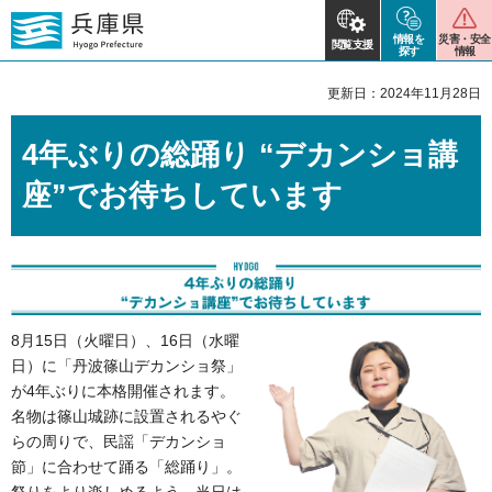
情報を
災害・安全
閲覧支援
探す
情報
更新日：2024年11月28日
4年ぶりの総踊り “デカンショ講
座”でお待ちしています
8月15日（火曜日）、16日（水曜
日）に「丹波篠山デカンショ祭」
が4年ぶりに本格開催されます。
名物は篠山城跡に設置されるやぐ
らの周りで、民謡「デカンショ
節」に合わせて踊る「総踊り」。
祭りをより楽しめるよう、当日は