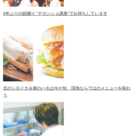
4年ぶりの総踊り “デカンショ講座”でお待ちしています
北のシロイカ＆南のハモは今が旬 現地ならではのメニューを味わ
う