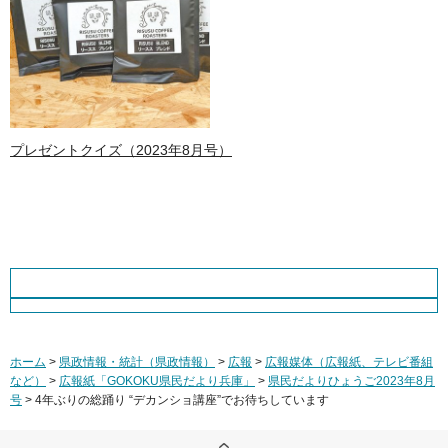
プレゼントクイズ（2023年8月号）
ホーム
>
県政情報・統計（県政情報）
>
広報
>
広報媒体（広報紙、テレビ番組
など）
>
広報紙「GOKOKU県民だより兵庫」
>
県民だよりひょうご2023年8月
号
> 4年ぶりの総踊り “デカンショ講座”でお待ちしています