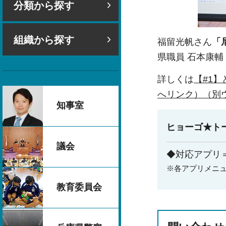
分類から探す
組織から探す
福留光帆さん
「
県職員 石本康輔
詳しくは
【#1
へリンク）（別
知事室
ヒョーゴ★ト
議会
◆対応アプリ＝App
※各アプリメニ
教育委員会