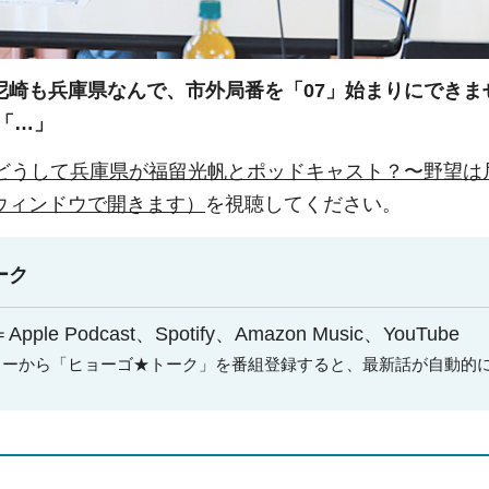
尼崎も兵庫県なんで、市外局番を「07」始まりにできま
「…」
】どうして兵庫県が福留光帆とポッドキャスト？〜野望は
ウィンドウで開きます）
を視聴してください。
ーク
le Podcast、Spotify、Amazon Music、YouTube
ューから「ヒョーゴ★トーク」を番組登録すると、最新話が自動的