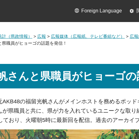
Foreign Language
統計（県政情報）
>
広報
>
広報媒体（広報紙、テレビ番組など）
>
広報
と県職員がヒョーゴの話題を発信！
帆さんと県職員がヒョーゴの
元AKB48の福留光帆さんがメインホストを務めるポッ
んが県職員と共に、県が力を入れているユニークな取り
定しており、火曜朝5時に最新回を配信。過去のアーカイ