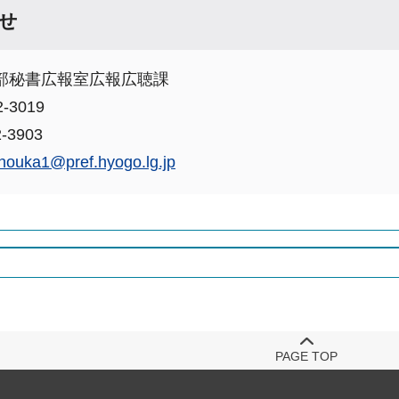
せ
部秘書広報室広報広聴課
-3019
-3903
houka1@pref.hyogo.lg.jp
PAGE TOP