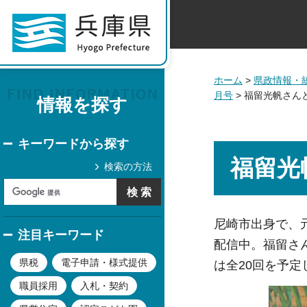
ホーム
>
県政情報・
月号
> 福留光帆さん
情報を探す
キーワードから探す
福留光
検索の方法
尼崎市出身で、
注目キーワード
配信中。福留さ
県税
電子申請・様式提供
は全20回を予
職員採用
入札・契約