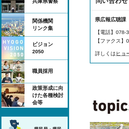
問い合わせ
兵庫県警察
県広報広聴課
関係機関
リンク集
【電話】078-36
【ファクス】078
ビジョン
2050
詳しくは
ヒョ
職員採用
政策形成に向
けた各種検討
会等