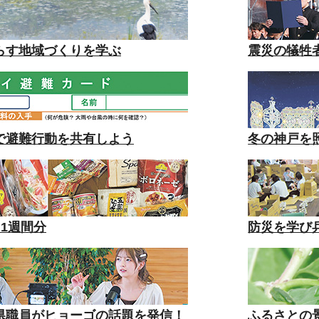
らす地域づくりを学ぶ
震災の犠牲
で避難行動を共有しよう
冬の神戸を
1週間分
防災を学び
県職員がヒョーゴの話題を発信！
ふるさとの