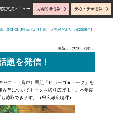
閲覧支援メニュー
災害関連情報
安心・安全情報
紙「GOKOKU県民だより兵庫」
>
県民だより兵庫2026年1
更新日：2026年2月9日
話題を発信！
ドキャスト（音声）番組「ヒョーゴ★トーク」を
組み等についてトークを繰り広げます。本年度
ブも聴取できます。（県広報広聴課）