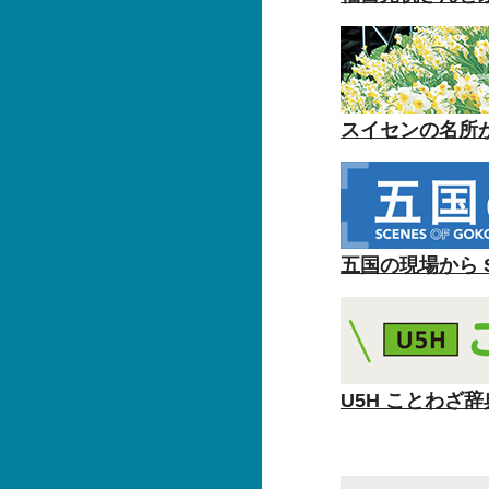
スイセンの名所
五国の現場から SC
U5H ことわざ辞