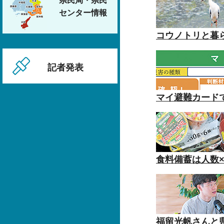
県民局・県民
センター情報
コウノトリと暮
記者発表
マイ避難カード
食料備蓄は人数×
福留光帆さんと