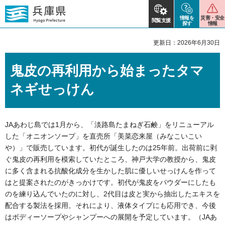
情報を
災害・安全
閲覧支援
探す
情報
更新日：2026年6月30日
鬼皮の再利用から始まったタマ
ネギせっけん
JAあわじ島では1月から、「淡路島たまねぎ石鹸」をリニューアル
した「オニオンソープ」を直売所「美菜恋来屋（みなこいこい
や）」で販売しています。初代が誕生したのは25年前。出荷前に剥
ぐ鬼皮の再利用を模索していたところ、神戸大学の教授から、鬼皮
に多く含まれる抗酸化成分を生かした肌に優しいせっけんを作って
はと提案されたのがきっかけです。初代が鬼皮をパウダーにしたも
のを練り込んでいたのに対し、2代目は皮と実から抽出したエキスを
配合する製法を採用。それにより、液体タイプにも応用でき、今後
はボディーソープやシャンプーへの展開を予定しています。（JAあ