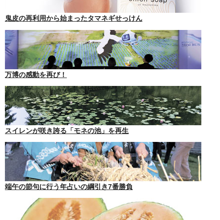
鬼皮の再利用から始まったタマネギせっけん
万博の感動を再び！
スイレンが咲き誇る「モネの池」を再生
端午の節句に行う年占いの綱引き7番勝負