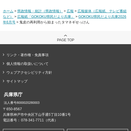
ホーム
>
県政情報・統計（県政情報）
>
広報
>
広報媒体（広報紙、テレビ番組
など）
>
広報紙「GOKOKU県民だより兵庫」
>
GOKOKU県民だより兵庫2026
年6月号
> 鬼皮の再利用から始まったタマネギせっけん
PAGE TOP
リンク・著作権・免責事項
個人情報の取扱いについて
ウェブアクセシビリティ方針
サイトマップ
兵庫県庁
法人番号8000020280003
〒650-8567
兵庫県神戸市中央区下山手通5丁目10番1号
電話番号：
078-341-7711（代表）