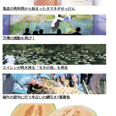
鬼皮の再利用から始まったタマネギせっけん
万博の感動を再び！
スイレンが咲き誇る「モネの池」を再生
端午の節句に行う年占いの綱引き7番勝負