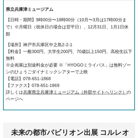
県立兵庫津ミュージアム
【日時・期間】9時00分〜18時00分（10月〜3月は17時00分ま
で）※月曜日（祝休日の場合は翌平日）、12月31日、1月1日休
館
【場所】神戸市兵庫区中之島2-2-1
【料金】一般300円、大学生200円、70歳以上150円、高校生以下
無料
※企画展は別途料金が必要 ※「HYOGOミライバス」は無料ゾー
ンのひょうごダイナミックシアターで上映
【電話】078-651-1868
【ファクス】078-651-1869
詳しくは
兵庫県立兵庫津ミュージアム（外部サイトへリンク）
の
ページへ
未来の都市パビリオン出展 コルレオ