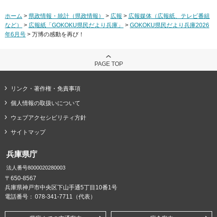
ホーム
>
県政情報・統計（県政情報）
>
広報
>
広報媒体（広報紙、テレビ番組
など）
>
広報紙「GOKOKU県民だより兵庫」
>
GOKOKU県民だより兵庫2026
年6月号
> 万博の感動を再び！
PAGE TOP
リンク・著作権・免責事項
個人情報の取扱いについて
ウェブアクセシビリティ方針
サイトマップ
兵庫県庁
法人番号8000020280003
〒650-8567
兵庫県神戸市中央区下山手通5丁目10番1号
電話番号：
078-341-7711（代表）