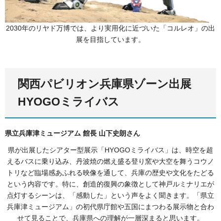
2030年のリヤド万博では、より実用化に近づいた「コルレオ」の出
展を目指しています。
関西パビリオン兵庫県ゾーン出展
HYOGOミライバス
県立兵庫津ミュージアム 館長 山下史朗さん
県が出展したシアター型展示「HYOGOミライバス」は、時空を超
えるバスに乗り込み、丹波焼の燃え盛る登り窯や大空を舞うコウノ
トリなど臨場感あふれる映像を通して、兵庫の歴史や文化をたどる
という内容です。特に、創造的復興の象徴として神戸ルミナリエが
点灯するシーンは、「感動した」という声をよく聞きます。「県立
兵庫津ミュージアム」の初代県庁館や五国にまつわる展示物と合わ
せて見ることで、兵庫県への理解が一層深まると思います。