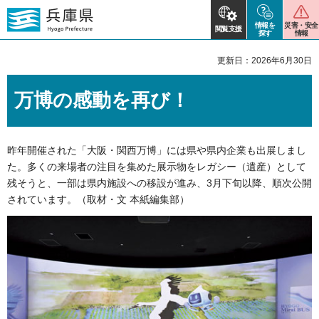
情報を
災害・安全
閲覧支援
探す
情報
更新日：2026年6月30日
万博の感動を再び！
昨年開催された「大阪・関西万博」には県や県内企業も出展しまし
た。多くの来場者の注目を集めた展示物をレガシー（遺産）として
残そうと、一部は県内施設への移設が進み、3月下旬以降、順次公開
されています。（取材・文 本紙編集部）