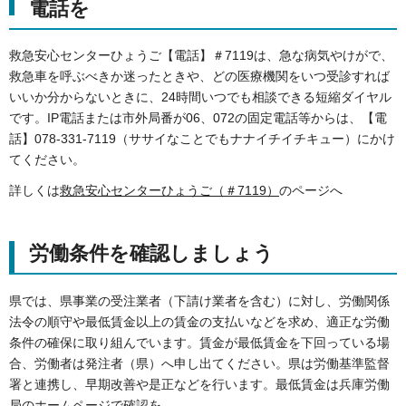
電話を
救急安心センターひょうご【電話】＃7119は、急な病気やけがで、
救急車を呼ぶべきか迷ったときや、どの医療機関をいつ受診すれば
いいか分からないときに、24時間いつでも相談できる短縮ダイヤル
です。IP電話または市外局番が06、072の固定電話等からは、【電
話】078-331-7119（ササイなことでもナナイチイチキュー）にかけ
てください。
詳しくは
救急安心センターひょうご（＃7119）
のページへ
労働条件を確認しましょう
県では、県事業の受注業者（下請け業者を含む）に対し、労働関係
法令の順守や最低賃金以上の賃金の支払いなどを求め、適正な労働
条件の確保に取り組んでいます。賃金が最低賃金を下回っている場
合、労働者は発注者（県）へ申し出てください。県は労働基準監督
署と連携し、早期改善や是正などを行います。最低賃金は兵庫労働
局のホームページで確認を。