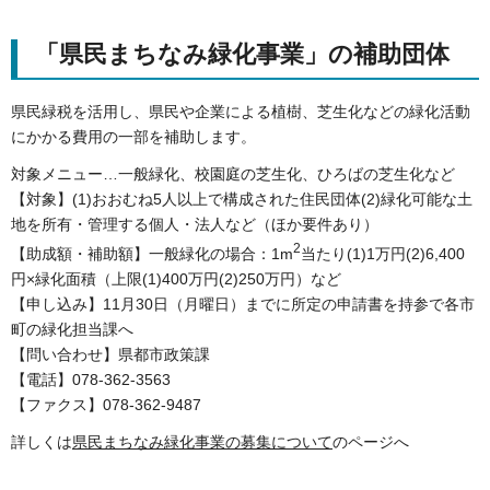
「県民まちなみ緑化事業」の補助団体
県民緑税を活用し、県民や企業による植樹、芝生化などの緑化活動
にかかる費用の一部を補助します。
対象メニュー…一般緑化、校園庭の芝生化、ひろばの芝生化など
【対象】(1)おおむね5人以上で構成された住民団体(2)緑化可能な土
地を所有・管理する個人・法人など（ほか要件あり）
2
【助成額・補助額】一般緑化の場合：1m
当たり(1)1万円(2)6,400
円×緑化面積（上限(1)400万円(2)250万円）など
【申し込み】11月30日（月曜日）までに所定の申請書を持参で各市
町の緑化担当課へ
【問い合わせ】県都市政策課
【電話】078-362-3563
【ファクス】078-362-9487
詳しくは
県民まちなみ緑化事業の募集について
のページへ