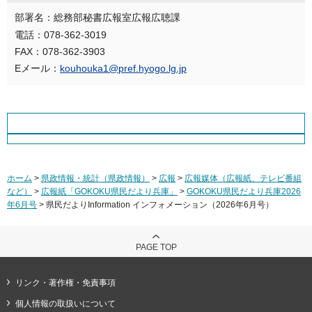
部署名：総務部秘書広報室広報広聴課
電話：078-362-3019
FAX：078-362-3903
Eメール：
kouhouka1@pref.hyogo.lg.jp
ホーム
>
県政情報・統計（県政情報）
>
広報
>
広報媒体（広報紙、テレビ番組
など）
>
広報紙「GOKOKU県民だより兵庫」
>
GOKOKU県民だより兵庫2026
年6月号
> 県民だよりInformation インフォメーション（2026年6月号）
PAGE TOP
リンク・著作権・免責事項
個人情報の取扱いについて