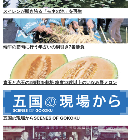
スイレンが咲き誇る「モネの池」を再生
端午の節句に行う年占いの綱引き7番勝負
青玉と赤玉の2種類を栽培 糖度13度以上のいなみ野メロン
五国の現場からSCENES OF GOKOKU