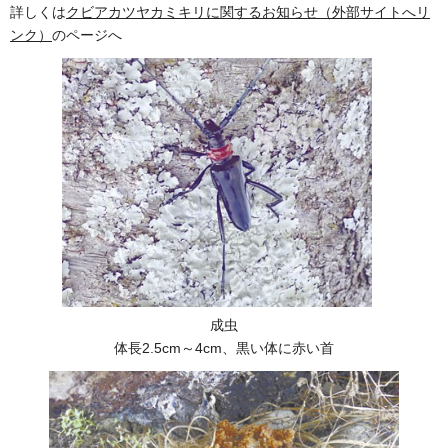
詳しくは
クビアカツヤカミキリに関するお知らせ（外部サイトへリ
ンク）
のページへ
成虫
体長2.5cm～4cm、黒い体に赤い首