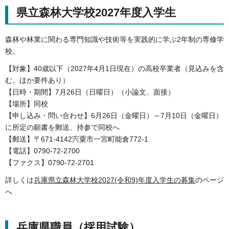
県立森林大学校2027年度入学生
森林や林業に関わる専門知識や技術等を実践的に学ぶ2年制の専修学
校。
【対象】40歳以下（2027年4月1日現在）の高校卒業者（見込みを含
む。ほか要件あり）
【日時・期間】7月26日（日曜日）（小論文、面接）
【場所】同校
【申し込み・問い合わせ】6月26日（金曜日）～7月10日（金曜日）
に所定の願書を郵送、持参で同校へ
【郵送】〒671-4142宍粟市一宮町能倉772-1
【電話】0790-72-2700
【ファクス】0790-72-2701
詳しくは
兵庫県立森林大学校2027(令和9)年度入学生の募集
のページ
へ
兵庫県職員（採用試験）