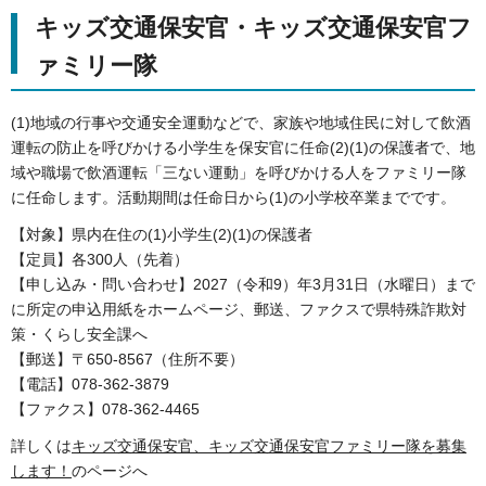
キッズ交通保安官・キッズ交通保安官フ
ァミリー隊
(1)地域の行事や交通安全運動などで、家族や地域住民に対して飲酒
運転の防止を呼びかける小学生を保安官に任命(2)(1)の保護者で、地
域や職場で飲酒運転「三ない運動」を呼びかける人をファミリー隊
に任命します。活動期間は任命日から(1)の小学校卒業までです。
【対象】県内在住の(1)小学生(2)(1)の保護者
【定員】各300人（先着）
【申し込み・問い合わせ】2027（令和9）年3月31日（水曜日）まで
に所定の申込用紙をホームページ、郵送、ファクスで県特殊詐欺対
策・くらし安全課へ
【郵送】〒650-8567（住所不要）
【電話】078-362-3879
【ファクス】078-362-4465
詳しくは
キッズ交通保安官、キッズ交通保安官ファミリー隊を募集
します！
のページへ