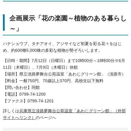
企画展示「花の楽園～植物のある暮らし
～」
ハナショウブ、タチアオイ、アジサイなど初夏を彩る花々をはじ
め、約600種5,000株の多彩な植物が勢ぞろいします。
【日時・期間】7月12日（日曜日）まで10時00分～18時00分※6月
11日（木曜日）、7月9日（木曜日）休館
【場所】県立淡路夢舞台公苑温室「あわじグリーン館」（淡路市）
【料金】一般750円、70歳以上370円、高校生以下無料
【問い合わせ】同館
【電話】0799-74-1200
【ファクス】0799-74-1201
詳しくは
兵庫県立淡路夢舞台公苑温室「あわじグリーン館」（外部
サイトへリンク）
のページへ