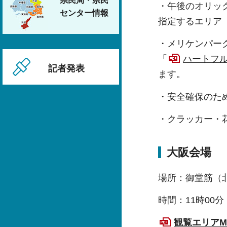
県民局・県民
・午後のオリッ
センター情報
指定するエリア
・メリケンパー
「
ハートフル
記者発表
ます。
・安全確保のた
・クラッカー・
大阪会場
場所：御堂筋（
時間：11時00
観覧エリアM