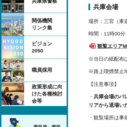
兵庫県警察
兵庫会場
関係機関
場所：三宮（東
リンク集
時間：11時00
ビジョン
観覧エリアM
2050
※当日の紙配布
職員採用
※路上喫煙禁止
【注意事項】
政策形成に向
けた各種検討
・
兵庫会場のパ
会等
リアから退場い
・観覧場所は事