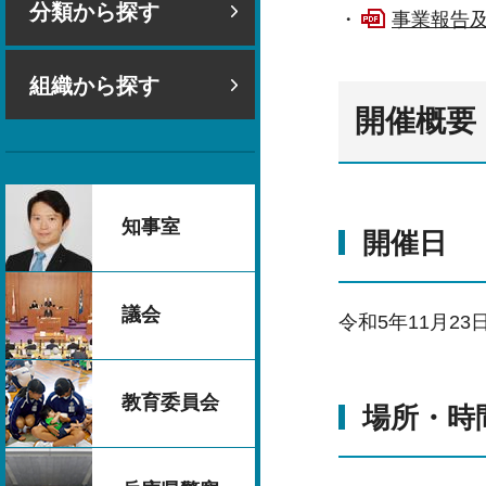
分類から探す
・
事業報告及
組織から探す
開催概要
知事室
開催日
議会
令和5年11月2
教育委員会
場所・時