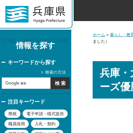
ホーム
>
暮らし・教
ました）
情報を探す
キーワードから探す
兵庫・
検索の方法
ーズ優
注目キーワード
県税
電子申請・様式提供
職員採用
入札・契約