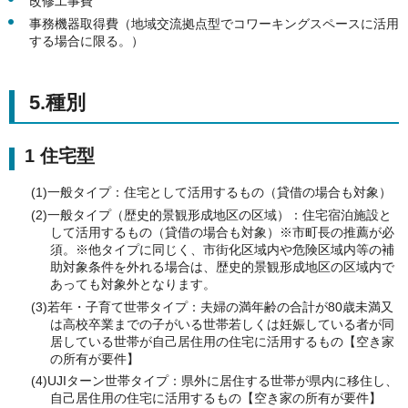
改修工事費
事務機器取得費（地域交流拠点型でコワーキングスペースに活用
する場合に限る。）
5.種別
1 住宅型
(1)一般タイプ：住宅として活用するもの（貸借の場合も対象）
(2)一般タイプ（歴史的景観形成地区の区域）：住宅宿泊施設と
して活用するもの（貸借の場合も対象）※市町長の推薦が必
須。※他タイプに同じく、市街化区域内や危険区域内等の補
助対象条件を外れる場合は、歴史的景観形成地区の区域内で
あっても対象外となります。
(3)若年・子育て世帯タイプ：夫婦の満年齢の合計が80歳未満又
は高校卒業までの子がいる世帯若しくは妊娠している者が同
居している世帯が自己居住用の住宅に活用するもの【空き家
の所有が要件】
(4)UJIターン世帯タイプ：県外に居住する世帯が県内に移住し、
自己居住用の住宅に活用するもの【空き家の所有が要件】