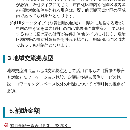
が必須。※他タイプに同じく、市街化区域内や危険区域内等
の補助対象条件を外れる場合は、歴史的景観形成地区の区域
内であっても対象外となります。
(6)UJIターンタイプ（明舞団地の区域）：県外に居住する者が、
県内の空き家を県内1件目の自己業務用の事業所として活用
するもの【空き家の所有が要件】※他タイプに同じく、危険
区域内等の補助対象条件を外れる場合は、明舞団地の区域内
であっても対象外となります。
3 地域交流拠点型
地域交流拠点型：地域交流拠点として活用するもの（貸借の場合
も対象）※ワーケーション施設、定額制多拠点居住サービス施
設、コワーキングスペース以外の用途については市町長の推薦が
必須。
6.補助金額
補助金額一覧表（PDF：332KB）