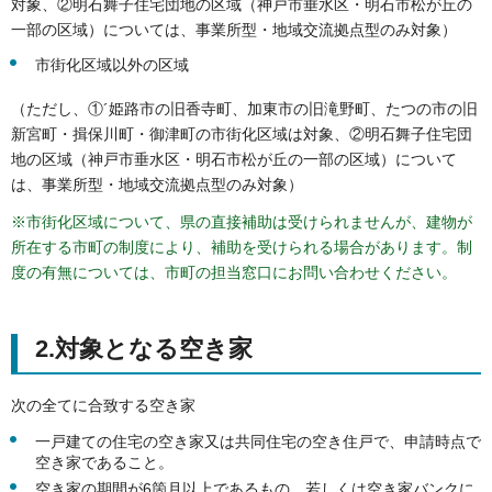
対象、②明石舞子住宅団地の区域（神戸市垂水区・明石市松が丘の
一部の区域）については、事業所型・地域交流拠点型のみ対象）
市街化区域以外の区域
（ただし、①´姫路市の旧香寺町、加東市の旧滝野町、たつの市の旧
新宮町・揖保川町・御津町の市街化区域は対象、②明石舞子住宅団
地の区域（神戸市垂水区・明石市松が丘の一部の区域）について
は、事業所型・地域交流拠点型のみ対象）
※市街化区域について、県の直接補助は受けられませんが、建物が
所在する市町の制度により、補助を受けられる場合があります。制
度の有無については、市町の担当窓口にお問い合わせください。
2.対象となる空き家
次の全てに合致する空き家
一戸建ての住宅の空き家又は共同住宅の空き住戸で、申請時点で
空き家であること。
空き家の期間が6箇月以上であるもの、若しくは空き家バンクに